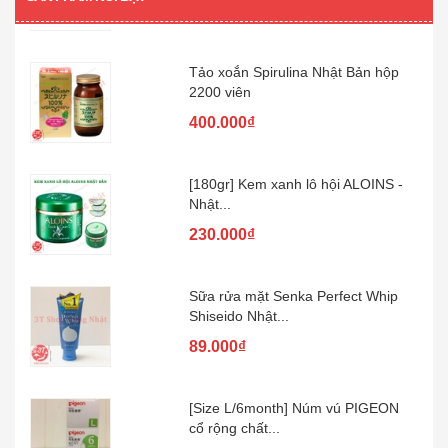
480.000₫
Tảo xoắn Spirulina Nhật Bản hộp
2200 viên
400.000₫
[180gr] Kem xanh lô hội ALOINS -
Nhật...
230.000₫
Sữa rửa mặt Senka Perfect Whip
Shiseido Nhật...
89.000₫
[Size L/6month] Núm vú PIGEON
cổ rộng chất...