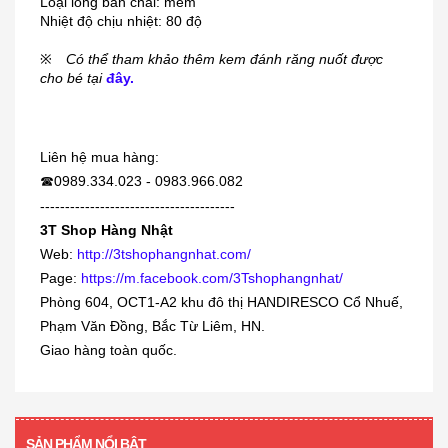
Loại lông bàn chải: mềm
Nhiệt độ chịu nhiệt: 80 độ
※
Có thể tham khảo thêm kem đánh răng nuốt được
Dung dịch trị mụn cóc, mắt cá,
cho bé tại
đây.
chai...
230.000₫
Liên hệ mua hàng:
0989.334.023 - 0983.966.082
[KIDs] Quần nỉ lót lông cừu Uniqlo
☎
trẻ...
---------------------------------------
3T Shop Hàng Nhật
380.000₫
Web:
http://3tshophangnhat.com/
Page:
https://m.facebook.com/3Tshophangnhat/
Siro viêm - sổ mũi Muhi 120ml
Phòng 604, OCT1-A2 khu đô thị HANDIRESCO Cổ Nhuế,
160.000₫
Phạm Văn Đồng, Bắc Từ Liêm, HN.
Giao hàng toàn quốc.
[360 viên] Dầu gan cá mập Orihiro
360...
SẢN PHẨM NỔI BẬT