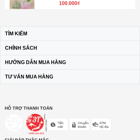
100.000₫
Kem đánh răng muối SUNSTAR –
Nhật Bản
TÌM KIẾM
60.000₫
CHÍNH SÁCH
Son dưỡng môi DHC KHÔNG MÀU
HƯỚNG DẪN MUA HÀNG
màu vàng
120.000₫
TƯ VẤN MUA HÀNG
Bộ dầu gội + xả Ichikami Nhật Bản
250.000₫
HỖ TRỢ THANH TOÁN
Trà lúa non 44 gói Yamamoto
Kanpo