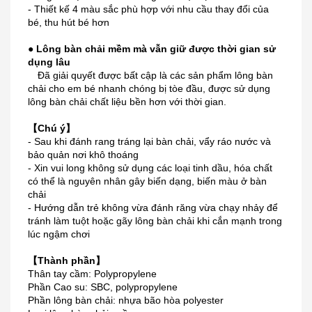
- Thiết kế 4 màu sắc phù hợp với nhu cầu thay đổi của
bé, thu hút bé hơn
● Lông bàn chải mềm mà vẫn giữ được thời gian sử
dụng lâu
Đã giải quyết được bất cập là các sản phẩm lông bàn
chải cho em bé nhanh chóng bị tòe đầu, được sử dụng
lông bàn chải chất liệu bền hơn với thời gian.
【Chú ý】
- Sau khi đánh rang tráng lại bàn chải, vẩy ráo nước và
bảo quản nơi khô thoáng
- Xin vui long không sử dụng các loại tinh dầu, hóa chất
có thể là nguyên nhân gây biến dạng, biến màu ở bàn
chải
- Hướng dẫn trẻ không vừa đánh răng vừa chạy nhảy để
tránh làm tuột hoặc gãy lông bàn chải khi cắn mạnh trong
lúc ngậm chơi
【Thành phần】
Thân tay cầm: Polypropylene
Phần Cao su: SBC, polypropylene
Phần lông bàn chải: nhựa bão hòa polyester