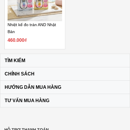
Nhiệt kế đo trán AND Nhật
Bản
460.000₫
TÌM KIẾM
CHÍNH SÁCH
HƯỚNG DẪN MUA HÀNG
TƯ VẤN MUA HÀNG
HỖ TRỢ THANH TOÁN