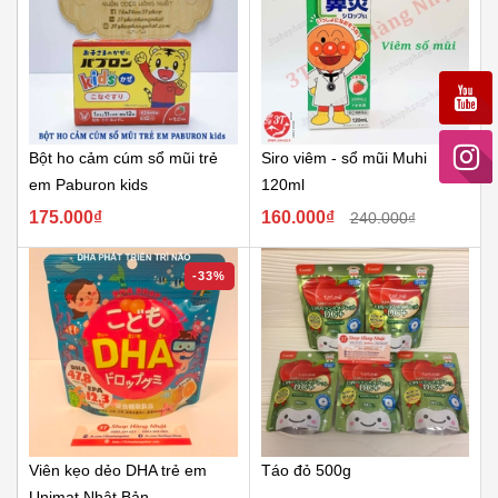
Bột ho cảm cúm sổ mũi trẻ
Siro viêm - sổ mũi Muhi
em Paburon kids
120ml
175.000₫
160.000₫
240.000₫
-33%
Viên kẹo dẻo DHA trẻ em
Táo đỏ 500g
Unimat Nhật Bản