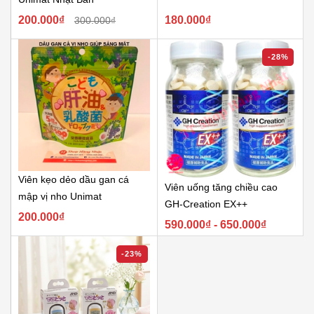
200.000₫
180.000₫
300.000₫
-28%
Viên kẹo dẻo dầu gan cá
Viên uống tăng chiều cao
mập vị nho Unimat
GH-Creation EX++
200.000₫
590.000₫ - 650.000₫
-23%