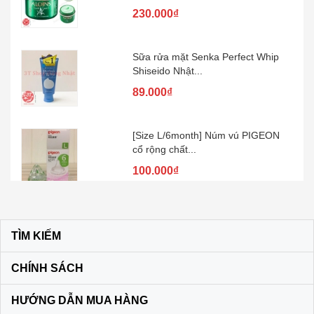
230.000₫
Sữa rửa mặt Senka Perfect Whip
Shiseido Nhật...
89.000₫
[Size L/6month] Núm vú PIGEON
cổ rộng chất...
100.000₫
Kem đánh răng muối SUNSTAR –
Nhật Bản
TÌM KIẾM
60.000₫
CHÍNH SÁCH
Son dưỡng môi DHC KHÔNG MÀU
HƯỚNG DẪN MUA HÀNG
màu vàng