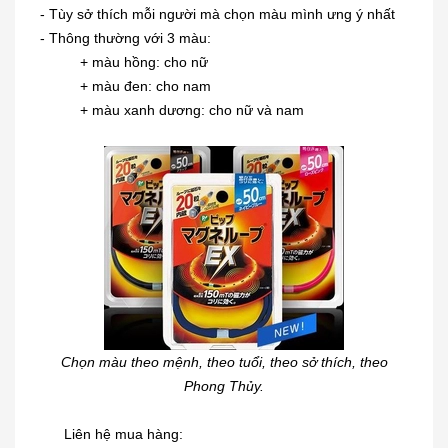
- Tùy sở thích mỗi người mà chọn màu mình ưng ý nhất
- Thông thường với 3 màu:
+ màu hồng: cho nữ
+ màu đen: cho nam
+ màu xanh dương: cho nữ và nam
Dung dịch trị mụn cóc, mắt cá,
chai...
230.000₫
Chọn màu theo mệnh, theo tuổi, theo sở thích, theo
Phong Thủy.
[KIDs] Quần nỉ lót lông cừu Uniqlo
trẻ...
Liên hệ mua hàng: