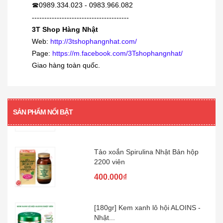
0989.334.023 - 0983.966.082
☎
380.000₫
---------------------------------------
3T Shop Hàng Nhật
Siro viêm - sổ mũi Muhi 120ml
Web:
http://3tshophangnhat.com/
160.000₫
Page:
https://m.facebook.com/3Tshophangnhat/
Giao hàng toàn quốc.
[360 viên] Dầu gan cá mập Orihiro
360...
SẢN PHẨM NỔI BẬT
480.000₫
Tảo xoắn Spirulina Nhật Bản hộp
2200 viên
400.000₫
[180gr] Kem xanh lô hội ALOINS -
Nhật...