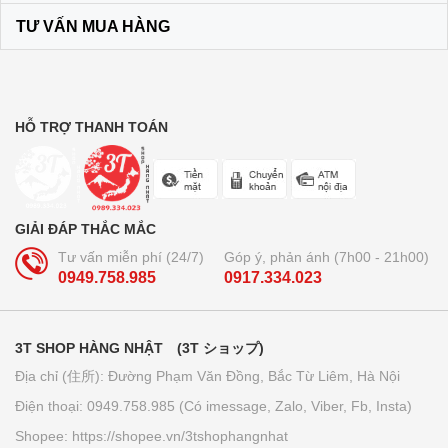
120.000₫
TƯ VẤN MUA HÀNG
Bộ dầu gội + xả Ichikami Nhật Bản
250.000₫
HỖ TRỢ THANH TOÁN
Trà lúa non 44 gói Yamamoto
Kanpo
GIẢI ĐÁP THẮC MẮC
210.000₫
Tư vấn miễn phí (24/7)
Góp ý, phản ánh (7h00 - 21h00)
0949.758.985
0917.334.023
Bút bi xóa được Pilot Frixion 3
ngòi...
3T SHOP HÀNG NHẬT (3T ショップ)
160.000₫
Địa chỉ (住所): Đường Phạm Văn Đồng, Bắc Từ Liêm, Hà Nội
Điện thoại: 0949.758.985 (Có imessage, Zalo, Viber, Fb, Insta)
Giấy thấm dầu Kose softymo - Nhật
Bản
Shopee: https://shopee.vn/3tshophangnhat