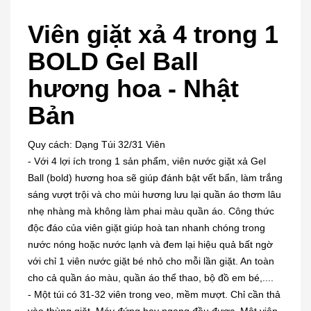
Viên giặt xả 4 trong 1
BOLD Gel Ball
hương hoa - Nhật
Bản
Quy cách: Dạng Túi 32/31 Viên
- Với 4 lợi ích trong 1 sản phẩm, viên nước giặt xả Gel
Ball (bold) hương hoa sẽ giúp đánh bật vết bẩn, làm trắng
sáng vượt trội và cho mùi hương lưu lại quần áo thơm lâu
nhẹ nhàng mà không làm phai màu quần áo. Công thức
độc đáo của viên giặt giúp hoà tan nhanh chóng trong
nước nóng hoặc nước lạnh và đem lại hiệu quả bất ngờ
với chỉ 1 viên nước giặt bé nhỏ cho mỗi lần giặt. An toàn
cho cả quần áo màu, quần áo thể thao, bộ đồ em bé,....
- Một túi có 31-32 viên trong veo, mềm mượt. Chỉ cần thả
vào thùng giặt. Máy đứng hay ngang đều được. Một viên