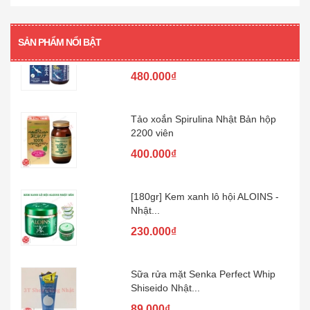
[360 viên] Dầu gan cá mập Orihiro
360...
SẢN PHẨM NỔI BẬT
480.000₫
Tảo xoắn Spirulina Nhật Bản hộp
2200 viên
400.000₫
[180gr] Kem xanh lô hội ALOINS -
Nhật...
230.000₫
Sữa rửa mặt Senka Perfect Whip
Shiseido Nhật...
89.000₫