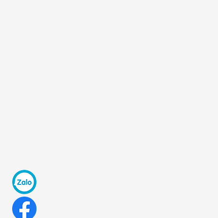
[ĐÊM] BĂNG VỆ SINH LAURIER -
NHẬT BẢN
80.000₫
Dung dịch vệ sinh phụ nữ PH
Premium...
120.000₫
Nạo vỏ rau củ quả KAI - Nhật...
50.000₫
Sữa tắm Deve chiết xuất dầu Olive
và...
125.000₫