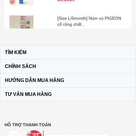
[Size L/6month] Núm vú PIGEON
cổ rộng chất...
100.000₫
Kem đánh răng muối SUNSTAR –
Nhật Bản
TÌM KIẾM
60.000₫
CHÍNH SÁCH
Son dưỡng môi DHC KHÔNG MÀU
HƯỚNG DẪN MUA HÀNG
màu vàng
120.000₫
TƯ VẤN MUA HÀNG
Bộ dầu gội + xả Ichikami Nhật Bản
250.000₫
HỖ TRỢ THANH TOÁN