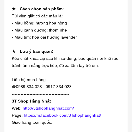
★ Cách chọn sản phẩm:
Túi viên giặt có các màu là:
- Màu hồng: hương hoa hồng
- Màu xanh dương: thơm nhẹ
- Màu tím: hoa oải hương lavender
Dung dịch trị mụn cóc, mắt cá,
chai...
★ Lưu ý bảo quản:
230.000₫
Kéo chặt khóa zip sau khi sử dụng, bảo quản nơi khô ráo,
tránh ánh nắng trực tiếp, để xa tầm tay trẻ em.
[KIDs] Quần nỉ lót lông cừu Uniqlo
Liên hệ mua hàng:
trẻ...
0989.334.023 - 0917.334.023
☎
380.000₫
---------------------------------------
3T Shop Hàng Nhật
Web:
http://3tshophangnhat.com/
Siro viêm - sổ mũi Muhi 120ml
Page:
https://m.facebook.com/3Tshophangnhat/
160.000₫
Giao hàng toàn quốc.