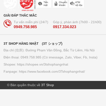
Trà lúa non 44 gói Yamamoto
Kanpo
GIẢI ĐÁP THẮC MẮC
210.000₫
Tư vấn miễn phí (24/7)
Góp ý, phản ánh (7h00 - 21h00)
0949.758.985
0917.334.023
Bút bi xóa được Pilot Frixion 3
ngòi...
3T SHOP HÀNG NHẬT (3T ショップ)
160.000₫
Địa chỉ (住所): Đường Phạm Văn Đồng, Bắc Từ Liêm, Hà Nội
Điện thoại: 0949.758.985 (Có imessage, Zalo, Viber, Fb, Insta)
Giấy thấm dầu Kose softymo - Nhật
Shopee: https://shopee.vn/3tshophangnhat
Bản
Fanpage: https://www.facebook.com/3Tshophangnhat/
70.000₫
© Bản quyền thuộc về
3T Shop
Tảo vàng EX Nhật Bản (lọ đơn -...
780.000₫