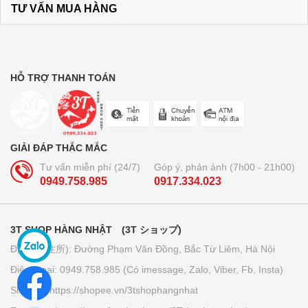
TƯ VẤN MUA HÀNG
HỖ TRỢ THANH TOÁN
GIẢI ĐÁP THẮC MẮC
Tư vấn miễn phí (24/7)
Góp ý, phản ánh (7h00 - 21h00)
0949.758.985
0917.334.023
3T SHOP HÀNG NHẬT (3T ショップ)
Địa chỉ (住所): Đường Phạm Văn Đồng, Bắc Từ Liêm, Hà Nội
Điện thoại: 0949.758.985 (Có imessage, Zalo, Viber, Fb, Insta)
Shopee: https://shopee.vn/3tshophangnhat