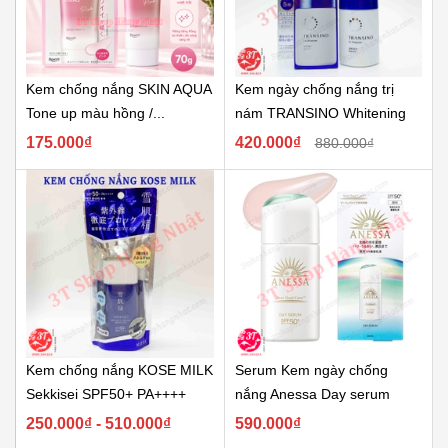
Kem chống nắng SKIN AQUA
Kem ngày chống nắng trị
Tone up màu hồng /...
nám TRANSINO Whitening
UV Protector
175.000₫
420.000₫
880.000₫
Kem chống nắng KOSE MILK
Serum Kem ngày chống
Sekkisei SPF50+ PA++++
nắng Anessa Day serum
250.000₫ - 510.000₫
590.000₫