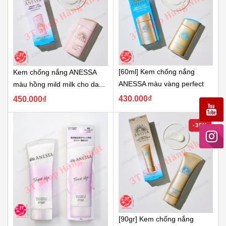
[60ml] Kem chống nắng
Kem chống nắng ANESSA
ANESSA màu vàng perfect
màu hồng mild milk cho da...
UV skincare
430.000₫
450.000₫
-35%
[90gr] Kem chống nắng