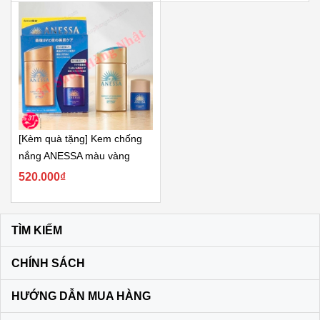
[Kèm quà tặng] Kem chống
nắng ANESSA màu vàng
perfect...
520.000₫
TÌM KIẾM
CHÍNH SÁCH
HƯỚNG DẪN MUA HÀNG