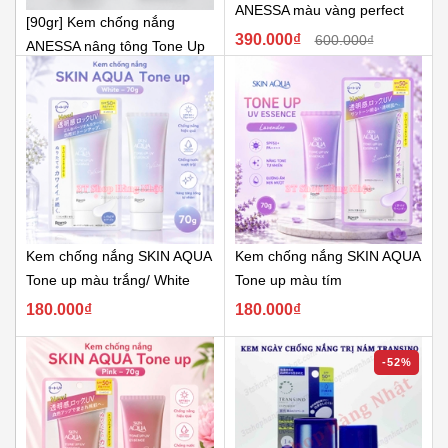
ANESSA màu vàng perfect
[90gr] Kem chống nắng
UV skincare
390.000₫
600.000₫
ANESSA nâng tông Tone Up
390.000₫
Kem chống nắng SKIN AQUA
Kem chống nắng SKIN AQUA
Tone up màu trắng/ White
Tone up màu tím
180.000₫
180.000₫
-52%