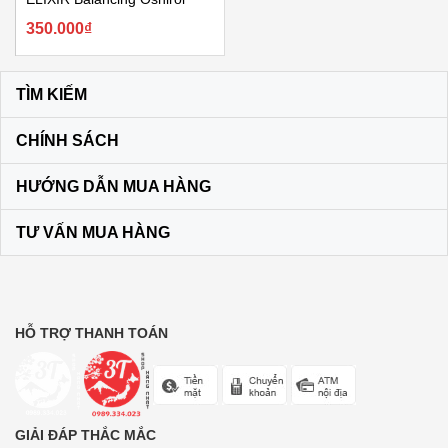
Milk SPF50+
350.000₫
TÌM KIẾM
CHÍNH SÁCH
HƯỚNG DẪN MUA HÀNG
TƯ VẤN MUA HÀNG
HỖ TRỢ THANH TOÁN
GIẢI ĐÁP THẮC MẮC