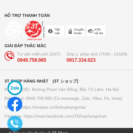
HỖ TRỢ THANH TOÁN
GIẢI ĐÁP THẮC MẮC
Tư vấn miễn phí (24/7)
Góp ý, phản ánh (7h00 - 21h00)
0949.758.985
0917.334.023
3T SHOP HÀNG NHẬT (3T ショップ)
Địa chỉ (住所): Đường Phạm Văn Đồng, Bắc Từ Liêm, Hà Nội
Điện thoại: 0949.758.985 (Có imessage, Zalo, Viber, Fb, Insta)
Shopee: https://shopee.vn/3tshophangnhat
Fanpage: https://www.facebook.com/3Tshophangnhat/