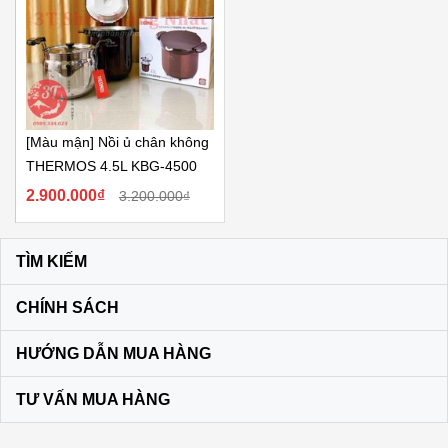
[Màu mận] Nồi ủ chân không
THERMOS 4.5L KBG-4500
2.900.000₫
3.200.000₫
TÌM KIẾM
CHÍNH SÁCH
HƯỚNG DẪN MUA HÀNG
TƯ VẤN MUA HÀNG