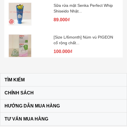
Sữa rửa mặt Senka Perfect Whip
Shiseido Nhật...
89.000₫
[Size L/6month] Núm vú PIGEON
cổ rộng chất...
100.000₫
Kem đánh răng muối SUNSTAR –
Nhật Bản
TÌM KIẾM
60.000₫
CHÍNH SÁCH
Son dưỡng môi DHC KHÔNG MÀU
HƯỚNG DẪN MUA HÀNG
màu vàng
120.000₫
TƯ VẤN MUA HÀNG