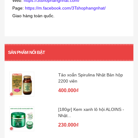
Web:
https://3tshophangnhat.com/
[KIDs] Quần nỉ lót lông cừu Uniqlo
Page:
https://m.facebook.com/3Tshophangnhat/
trẻ...
Giao hàng toàn quốc.
380.000₫
[360 viên] Dầu gan cá mập Orihiro
360...
SẢN PHẨM NỔI BẬT
480.000₫
Tảo xoắn Spirulina Nhật Bản hộp
2200 viên
400.000₫
[180gr] Kem xanh lô hội ALOINS -
Nhật...
230.000₫