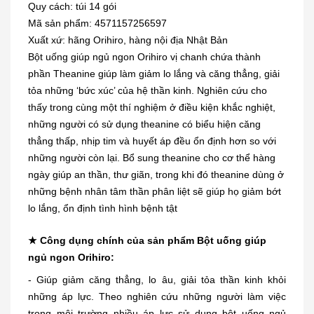
Quy cách: túi 14 gói
Mã sản phẩm: 4571157256597
Xuất xứ: hãng Orihiro, hàng nội địa Nhật Bản
Bột uống giúp ngủ ngon Orihiro vị chanh chứa thành
phần Theanine giúp làm giảm lo lắng và căng thẳng, giải
tỏa những ‘bức xúc’ của hệ thần kinh. Nghiên cứu cho
thấy trong cùng một thí nghiệm ở điều kiện khắc nghiệt,
những người có sử dụng theanine có biểu hiện căng
thẳng thấp, nhịp tim và huyết áp đều ổn định hơn so với
những người còn lại. Bổ sung theanine cho cơ thể hàng
ngày giúp an thần, thư giãn, trong khi đó theanine dùng ở
những bệnh nhân tâm thần phân liệt sẽ giúp họ giảm bớt
lo lắng, ổn định tình hình bệnh tật
★ Công dụng chính của sản phẩm Bột uống giúp
ngủ ngon Orihiro:
- Giúp giảm căng thẳng, lo âu, giải tỏa thần kinh khỏi
những áp lực. Theo nghiên cứu những người làm việc
trong môi trường nhiều áp lực sử dụng bột uống ngủ