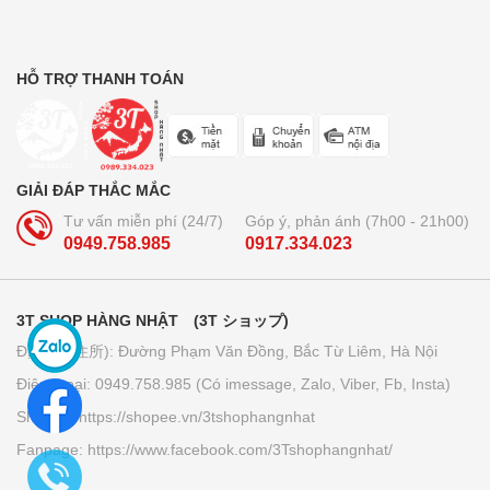
Bộ dầu gội + xả Ichikami Nhật Bản
250.000₫
HỖ TRỢ THANH TOÁN
Trà lúa non 44 gói Yamamoto
Kanpo
GIẢI ĐÁP THẮC MẮC
210.000₫
Tư vấn miễn phí (24/7)
Góp ý, phản ánh (7h00 - 21h00)
0949.758.985
0917.334.023
Bút bi xóa được Pilot Frixion 3
ngòi...
160.000₫
3T SHOP HÀNG NHẬT (3T ショップ)
Địa chỉ (住所): Đường Phạm Văn Đồng, Bắc Từ Liêm, Hà Nội
Điện thoại: 0949.758.985 (Có imessage, Zalo, Viber, Fb, Insta)
Giấy thấm dầu Kose softymo - Nhật
Bản
Shopee: https://shopee.vn/3tshophangnhat
70.000₫
Fanpage: https://www.facebook.com/3Tshophangnhat/