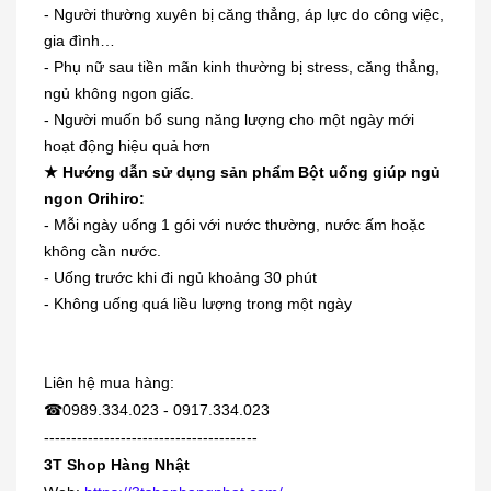
- Người thường xuyên bị căng thẳng, áp lực do công việc,
gia đình…
- Phụ nữ sau tiền mãn kinh thường bị stress, căng thẳng,
ngủ không ngon giấc.
- Người muốn bổ sung năng lượng cho một ngày mới
hoạt động hiệu quả hơn
★ Hướng dẫn sử dụng sản phẩm Bột uống giúp ngủ
ngon Orihiro:
- Mỗi ngày uống 1 gói với nước thường, nước ấm hoặc
không cần nước.
[Màu đen] Vòng điều hòa huyết áp
- Uống trước khi đi ngủ khoảng 30 phút
EX...
- Không uống quá liều lượng trong một ngày
350.000₫
Liên hệ mua hàng:
Dung dịch trị mụn cóc, mắt cá,
☎
0989.334.023 - 0917.334.023
chai...
---------------------------------------
230.000₫
3T Shop Hàng Nhật