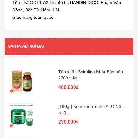
Siro viêm - sổ mũi Muhi 120ml
Tòa nhà OCT1-A2 khu đô thị HANDIRESCO, Phạm Văn
160.000₫
Đồng, Bắc Từ Liêm, HN.
Giao hàng toàn quốc
[360 viên] Dầu gan cá mập Orihiro
360...
SẢN PHẨM NỔI BẬT
480.000₫
Tảo xoắn Spirulina Nhật Bản hộp
2200 viên
400.000₫
[180gr] Kem xanh lô hội ALOINS -
Nhật...
230.000₫