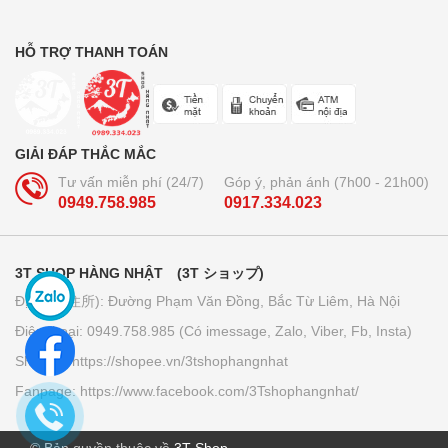
Bộ dầu gội + xả Ichikami Nhật Bản
250.000₫
HỖ TRỢ THANH TOÁN
Trà lúa non 44 gói Yamamoto
Kanpo
GIẢI ĐÁP THẮC MẮC
210.000₫
Tư vấn miễn phí (24/7)
Góp ý, phản ánh (7h00 - 21h00)
0949.758.985
0917.334.023
Bút bi xóa được Pilot Frixion 3
ngòi...
3T SHOP HÀNG NHẬT (3T ショップ)
160.000₫
Địa chỉ (住所): Đường Phạm Văn Đồng, Bắc Từ Liêm, Hà Nội
Điện thoại: 0949.758.985 (Có imessage, Zalo, Viber, Fb, Insta)
Giấy thấm dầu Kose softymo - Nhật
Bản
Shopee: https://shopee.vn/3tshophangnhat
70.000₫
Fanpage: https://www.facebook.com/3Tshophangnhat/