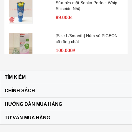
Sữa rửa mặt Senka Perfect Whip
Shiseido Nhật...
89.000₫
[Size L/6month] Núm vú PIGEON
cổ rộng chất...
100.000₫
Kem đánh răng muối SUNSTAR –
Nhật Bản
TÌM KIẾM
60.000₫
CHÍNH SÁCH
Son dưỡng môi DHC KHÔNG MÀU
HƯỚNG DẪN MUA HÀNG
màu vàng
120.000₫
TƯ VẤN MUA HÀNG