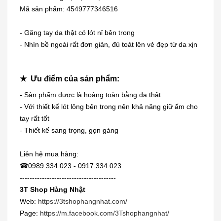
Mã sản phẩm: 4549777346516
- Găng tay da thật có lót nỉ bên trong
- Nhìn bề ngoài rất đơn giản, đủ toát lên vẻ đẹp từ da xịn
★ Ưu điểm của sản phẩm:
- Sản phẩm được là hoàng toàn bằng da thật
- Với thiết kế lót lông bên trong nên khả năng giữ ấm cho
Dung dịch trị mụn cóc, mắt cá,
tay rất tốt
chai...
- Thiết kế sang trọng, gọn gàng
230.000₫
Liên hệ mua hàng:
☎0989.334.023 - 0917.334.023
[KIDs] Quần nỉ lót lông cừu Uniqlo
trẻ...
---------------------------------------
3T Shop Hàng Nhật
380.000₫
Web:
https://3tshophangnhat.com/
Page:
https://m.facebook.com/3Tshophangnhat/