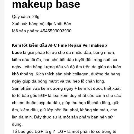
makeup base
Quy cách: 28g
Xuất xứ: hàng nội địa Nhật Bản
Mã sản phẩm: 4545593003930
Kem lót kiềm dầu AFC Fine Repair Veil makeup
base
là giải pháp tối ưu cho da nhiều dầu, bóng nhờn,
kiềm dầu tối đa, hạn chế tiết dầu tuyệt đối trong suốt cả
ngày , cân bằng lượng dầu và độ ẩm trên da giúp da luôn
khô thoáng. Kích thích sản sinh collagen, dưỡng da hàng
ngày giúp da bóng mượt và thu hẹp lỗ chân long.
Sản phẩm vừa kem dưỡng ngày + kem lót được triết xuất
từ tế bào gốc EGF là loại kem duy nhất cứu cánh cho các
chị em thuộc tuýp da dầu, giúp thu hẹp lỗ chân lông, giữ
ẩm, kiềm dầu, giữ lớp nền lâu phai, không xỉn màu, cho
làn da mịn. Đây thực sự là một sản phẩm bạn nên sử
dụng.
Tế bào gốc EGF là gì? EGF là môt phân tử có trong tế