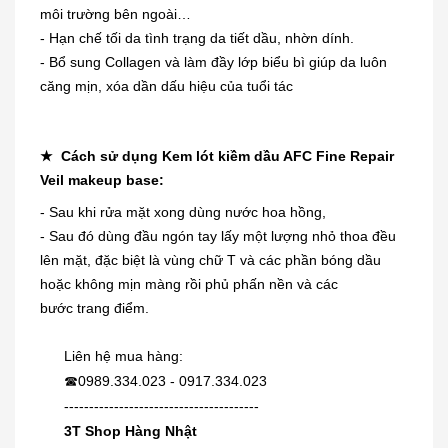
môi trường bên ngoài…
- Hạn chế tối da tình trạng da tiết dầu, nhờn dính.
- Bổ sung Collagen và làm đầy lớp biểu bì giúp da luôn
căng mịn, xóa dần dấu hiệu của tuổi tác
★ Cách sử dụng Kem lót kiềm dầu AFC Fine Repair
Veil makeup base:
- Sau khi rửa mặt xong dùng nước hoa hồng,
Dung dịch trị mụn cóc, mắt cá,
- Sau đó dùng đầu ngón tay lấy một lượng nhỏ thoa đều
chai...
lên mặt, đặc biệt là vùng chữ T và các phần bóng dầu
230.000₫
hoặc không mịn màng rồi phủ phấn nền và các
bước trang điểm.
[KIDs] Quần nỉ lót lông cừu Uniqlo
Liên hệ mua hàng:
trẻ...
0989.334.023 - 0917.334.023
☎
380.000₫
---------------------------------------
3T Shop Hàng Nhật