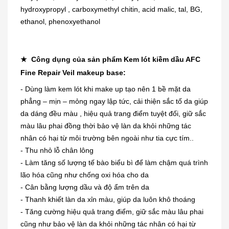
hydroxypropyl , carboxymethyl chitin, acid malic, tal, BG,
ethanol, phenoxyethanol
★ Công dụng của sản phẩm Kem lót kiềm dầu AFC
Fine Repair Veil makeup base:
- Dùng làm kem lót khi make up tạo nên 1 bề mặt da
phẳng – mịn – mỏng ngay lập tức, cải thiện sắc tố da giúp
da dáng đều màu , hiệu quả trang điểm tuyệt đối, giữ sắc
màu lâu phai đồng thời bảo vệ làn da khỏi những tác
nhân có hại từ môi trường bên ngoài như tia cực tím..
- Thu nhỏ lỗ chân lông
- Làm tăng số lượng tế bào biểu bì để làm chậm quá trình
lão hóa cũng như chống oxi hóa cho da
- Cân bằng lượng dầu và độ ẩm trên da
- Thanh khiết làn da xỉn màu, giúp da luôn khô thoáng
- Tăng cường hiệu quả trang điểm, giữ sắc màu lâu phai
cũng như bảo vệ làn da khỏi những tác nhân có hại từ