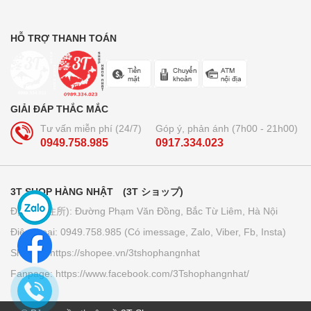
Bộ dầu gội + xả Ichikami Nhật Bản
250.000₫
HỖ TRỢ THANH TOÁN
Trà lúa non 44 gói Yamamoto
Kanpo
GIẢI ĐÁP THẮC MẮC
210.000₫
Tư vấn miễn phí (24/7)
Góp ý, phản ánh (7h00 - 21h00)
0949.758.985
0917.334.023
Bút bi xóa được Pilot Frixion 3
ngòi...
3T SHOP HÀNG NHẬT (3T ショップ)
160.000₫
Địa chỉ (住所): Đường Phạm Văn Đồng, Bắc Từ Liêm, Hà Nội
Điện thoại: 0949.758.985 (Có imessage, Zalo, Viber, Fb, Insta)
Giấy thấm dầu Kose softymo - Nhật
Bản
Shopee: https://shopee.vn/3tshophangnhat
70.000₫
Fanpage: https://www.facebook.com/3Tshophangnhat/