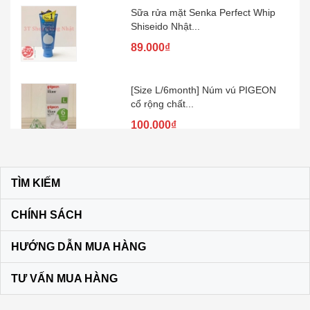
Sữa rửa mặt Senka Perfect Whip
Shiseido Nhật...
89.000₫
[Size L/6month] Núm vú PIGEON
cổ rộng chất...
100.000₫
Kem đánh răng muối SUNSTAR –
Nhật Bản
TÌM KIẾM
60.000₫
CHÍNH SÁCH
Son dưỡng môi DHC KHÔNG MÀU
HƯỚNG DẪN MUA HÀNG
màu vàng
120.000₫
TƯ VẤN MUA HÀNG