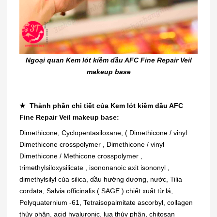
Ngoại quan Kem lót kiềm dầu AFC Fine Repair Veil
makeup base
★ Thành phần chi tiết của Kem lót kiềm dầu AFC
Fine Repair Veil makeup base:
Dimethicone, Cyclopentasiloxane, ( Dimethicone / vinyl
Dimethicone crosspolymer , Dimethicone / vinyl
Dimethicone / Methicone crosspolymer ,
trimethylsiloxysilicate , isononanoic axit isononyl ,
dimethylsilyl của silica, dầu hướng dương, nước, Tilia
cordata, Salvia officinalis ( SAGE ) chiết xuất từ lá,
Polyquaternium -61, Tetraisopalmitate ascorbyl, collagen
thủy phân, acid hyaluronic, lụa thủy phân, chitosan