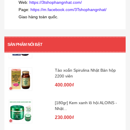
Siro viêm - sổ mũi Muhi 120ml
Web:
https://3tshophangnhat.com/
Page:
https://m.facebook.com/3Tshophangnhat/
160.000₫
Giao hàng toàn quốc.
[360 viên] Dầu gan cá mập Orihiro
360...
SẢN PHẨM NỔI BẬT
480.000₫
Tảo xoắn Spirulina Nhật Bản hộp
2200 viên
400.000₫
[180gr] Kem xanh lô hội ALOINS -
Nhật...
230.000₫