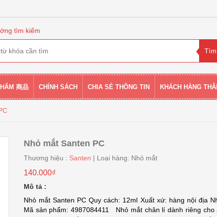
ớng tìm kiếm
PHẨM 商品
CHÍNH SÁCH
CHIA SẺ THÔNG TIN
KHÁCH HÀNG THÂ
 PC
Nhỏ mắt Santen PC
Thương hiệu :
Santen
| Loại hàng: Nhỏ mắt
140.000₫
Mô tả :
Nhỏ mắt Santen PC Quy cách: 12ml Xuất xứ: hàng nội địa N
Mã sản phẩm: 4987084411 Nhỏ mắt chân lí dành riêng cho 