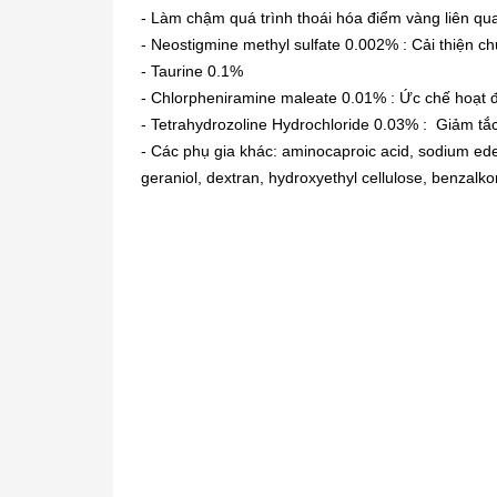
- Làm chậm quá trình thoái hóa điểm vàng liên qua
- Neostigmine methyl sulfate 0.002% : Cải thiện 
- Taurine 0.1%
- Chlorpheniramine maleate 0.01% : Ức chế hoạt 
- Tetrahydrozoline Hydrochloride 0.03% : Giảm tắ
- Các phụ gia khác: aminocaproic acid, sodium ede
geraniol, dextran, hydroxyethyl cellulose, benzalk