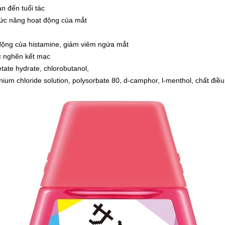
n đến tuổi tác
chức năng hoạt động của mắt
động của histamine, giảm viêm ngứa mắt
c nghẽn kết mạc
tate hydrate, chlorobutanol,
onium chloride solution, polysorbate 80, d-camphor, l-menthol, chất điề