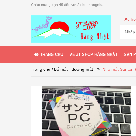
Chào mừng bạn đã đến với 3tshophangnhat!
Xu hư
TRANG CHỦ
VỀ 3T SHOP HÀNG NHẬT
SẢN 
Trang chủ
/ Bổ mắt - dưỡng mắt
Nhỏ mắt Santen