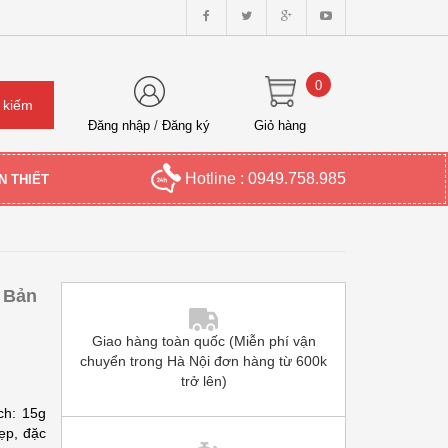
0
Đăng nhập
/
Đăng ký
Giỏ hàng
Hotline : 0949.758.985
N THIẾT
 Bản
Giao hàng toàn quốc (Miễn phí vận
chuyển trong Hà Nội đơn hàng từ 600k
trở lên)
ch: 15g
ẹp, đặc