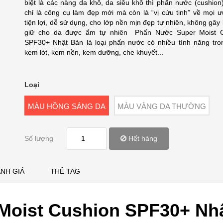
biệt là các nàng da khô, da siêu khô thì phấn nước (cushion
chỉ là công cụ làm đẹp mới mà còn là “vị cứu tinh” về mọi ư
tiện lợi, dễ sử dụng, cho lớp nền mịn đẹp tự nhiên, không gây
giữ cho da được ẩm tự nhiên Phấn Nước Super Moist C
SPF30+ Nhật Bản là loại phấn nước có nhiều tính năng tro
kem lót, kem nền, kem dưỡng, che khuyết...
Loại
MÀU HỒNG SÁNG DA
MÀU VÀNG DA THƯỜNG
Số lượng
Hết hàng
NH GIÁ
THẺ TAG
Moist Cushion SPF30+ Nh