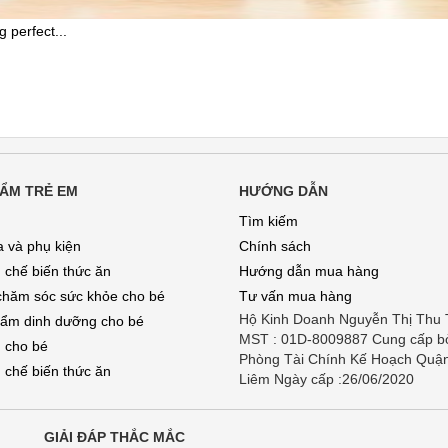
perfect...
ẨM TRẺ EM
HƯỚNG DẪN
Tìm kiếm
a và phụ kiện
Chính sách
 chế biến thức ăn
Hướng dẫn mua hàng
chăm sóc sức khỏe cho bé
Tư vấn mua hàng
Hộ Kinh Doanh Nguyễn Thị Thu
ẩm dinh dưỡng cho bé
MST : 01D-8009887 Cung cấp b
 cho bé
Phòng Tài Chính Kế Hoạch Quậ
 chế biến thức ăn
Liêm Ngày cấp :26/06/2020
GIẢI ĐÁP THẮC MẮC