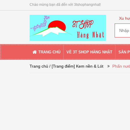
Chào mừng bạn đã đến với 3tshophangnhat!
Xu hư
TRANG CHỦ
VỀ 3T SHOP HÀNG NHẬT
SẢN 
Trang chủ
/ [Trang điểm] Kem nền & Lót
Phấn nướ