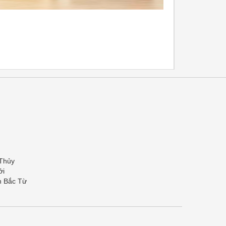
 Thủy
ởi
n Bắc Từ