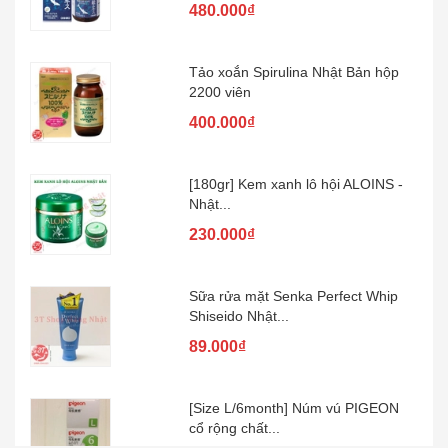
Tảo xoắn Spirulina Nhật Bản hộp
2200 viên
400.000₫
[180gr] Kem xanh lô hội ALOINS -
Nhật...
230.000₫
Sữa rửa mặt Senka Perfect Whip
Shiseido Nhật...
89.000₫
[Size L/6month] Núm vú PIGEON
cổ rộng chất...
100.000₫