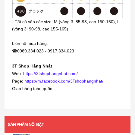
Dung dịch trị mụn cóc, mắt cá,
- Tất có sẵn các size: M (vòng 3: 85-93, cao 150-160), L
chai...
(vòng 3: 90-98, cao 155-165)
230.000₫
Liên hệ mua hàng:
[KIDs] Quần nỉ lót lông cừu Uniqlo
0989.334.023 - 0917.334.023
☎
trẻ...
---------------------------------------
380.000₫
3T Shop Hàng Nhật
Web:
https://3tshophangnhat.com/
Page:
https://m.facebook.com/3Tshophangnhat/
Siro viêm - sổ mũi Muhi 120ml
Giao hàng toàn quốc.
160.000₫
[360 viên] Dầu gan cá mập Orihiro
360...
SẢN PHẨM NỔI BẬT
480.000₫