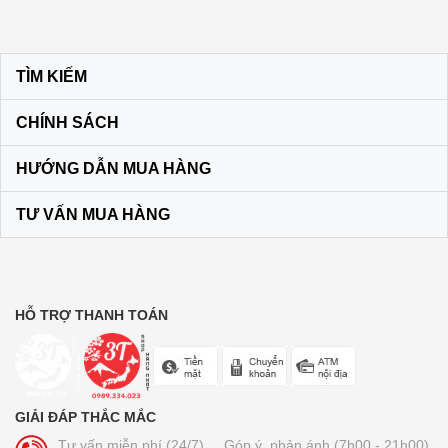
Kem đánh răng muối SUNSTAR –
TÌM KIẾM
Nhật Bản
60.000₫
CHÍNH SÁCH
HƯỚNG DẪN MUA HÀNG
Son dưỡng môi DHC KHÔNG MÀU
màu vàng
TƯ VẤN MUA HÀNG
120.000₫
Bộ dầu gội + xả Ichikami Nhật Bản
250.000₫
HỖ TRỢ THANH TOÁN
Trà lúa non 44 gói Yamamoto
Kanpo
GIẢI ĐÁP THẮC MẮC
210.000₫
Tư vấn miễn phí (24/7)
Góp ý, phản ánh (7h00 - 21h00)