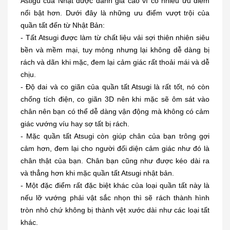
Astigu của Nhật được đánh giá cao vì có nhiều ưu điểm
nổi bật hơn. Dưới đây là những ưu điểm vượt trội của
quần tất đến từ Nhật Bản:
- Tất Atsugi được làm từ chất liệu vải sợi thiên nhiên siêu
bền và mềm mại, tuy mỏng nhưng lại không dễ dàng bị
rách và dãn khi mặc, đem lại cảm giác rất thoải mái và dễ
chịu.
- Độ dai và co giãn của quần tất Atsugi là rất tốt, nó còn
chống tích điện, co giãn 3D nên khi mặc sẽ ôm sát vào
chân nên bạn có thể dễ dàng vận động mà không có cảm
giác vướng víu hay sợ tất bị rách.
- Mặc quần tất Atsugi còn giúp chân của bạn trông gợi
cảm hơn, đem lại cho người đối diện cảm giác như đó là
chân thật của bạn. Chân bạn cũng như được kéo dài ra
và thẳng hơn khi mặc quần tất Atsugi nhật bản.
- Một đặc điểm rất đặc biệt khác của loại quần tất này là
nếu lỡ vướng phải vật sắc nhọn thì sẽ rách thành hình
tròn nhỏ chứ không bị thành vệt xước dài như các loại tất
khác.