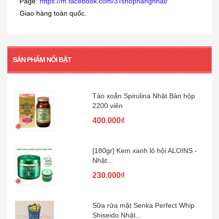
160.000₫
Page:
https://m.facebook.com/3Tshophangnhat/
Giao hàng toàn quốc.
[360 viên] Dầu gan cá mập Orihiro
360...
SẢN PHẨM NỔI BẬT
480.000₫
Tảo xoắn Spirulina Nhật Bản hộp
2200 viên
400.000₫
[180gr] Kem xanh lô hội ALOINS -
Nhật...
230.000₫
Sữa rửa mặt Senka Perfect Whip
Shiseido Nhật...