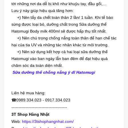
tới những nơi da dễ bị khô như khuỷu tay, đầu gối,…
Lưu ý này giúp hiệu quả tăng hơn:
+) Nên tẩy da chết toàn thân 2 lần/ 1 tuần. Khi tế bào
sừng được loại bỏ, dưỡng chất trong Sữa dưỡng thể
Hatomugi Body milk 400ml sẽ được hấp thụ tốt nhất.
+) Nên chú trọng chống nắng toàn thân để hạn chế tác
hại của tia UV và những tác nhân khác từ môi trường.
+) Nên sử dụng kết hợp cả hai loại sữa dưỡng thể
Dung dịch trị mụn cóc, mắt cá,
Hatomugi vào ban ngày lẫn ban đêm để đạt hiệu quả
chai...
chăm sóc da toàn diện nhất.
230.000₫
Sữa dưỡng thể chống nắng ý dĩ Hatomugi
[KIDs] Quần nỉ lót lông cừu Uniqlo
Liên hệ mua hàng:
trẻ...
☎
0989.334.023 - 0917.334.023
380.000₫
---------------------------------------
3T Shop Hàng Nhật
Siro viêm - sổ mũi Muhi 120ml
Web:
https://3tshophangnhat.com/