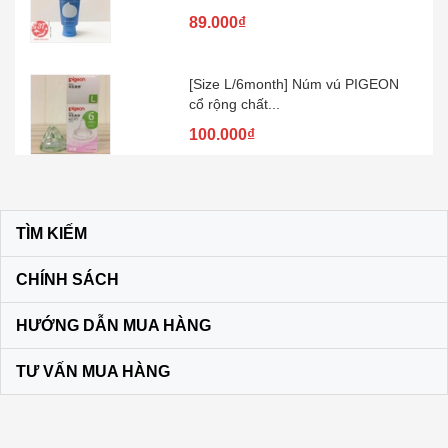
89.000₫
[Size L/6month] Núm vú PIGEON
cổ rộng chất...
100.000₫
Kem đánh răng muối SUNSTAR –
Nhật Bản
TÌM KIẾM
60.000₫
CHÍNH SÁCH
Son dưỡng môi DHC KHÔNG MÀU
HƯỚNG DẪN MUA HÀNG
màu vàng
120.000₫
TƯ VẤN MUA HÀNG
Bộ dầu gội + xả Ichikami Nhật Bản