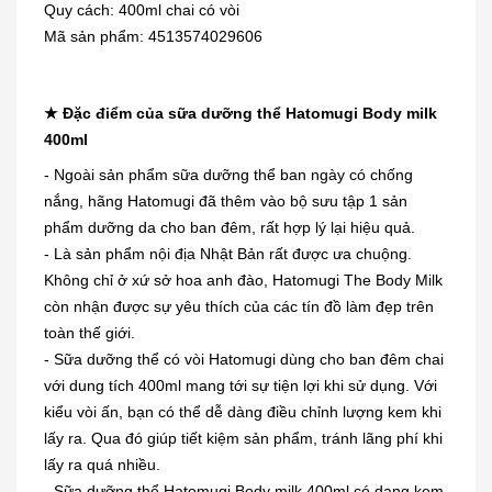
Quy cách: 400ml chai có vòi
Mã sản phẩm: 4513574029606
★ Đặc điểm của sữa dưỡng thể Hatomugi Body milk
400ml
- Ngoài sản phẩm sữa dưỡng thể ban ngày có chống
nắng, hãng Hatomugi đã thêm vào bộ sưu tập 1 sản
phẩm dưỡng da cho ban đêm, rất hợp lý lại hiệu quả.
- Là sản phẩm nội địa Nhật Bản rất được ưa chuộng.
Không chỉ ở xứ sở hoa anh đào, Hatomugi The Body Milk
còn nhận được sự yêu thích của các tín đồ làm đẹp trên
toàn thế giới.
- Sữa dưỡng thể có vòi Hatomugi dùng cho ban đêm chai
với dung tích 400ml mang tới sự tiện lợi khi sử dụng. Với
kiểu vòi ấn, bạn có thể dễ dàng điều chỉnh lượng kem khi
lấy ra. Qua đó giúp tiết kiệm sản phẩm, tránh lãng phí khi
lấy ra quá nhiều.
- Sữa dưỡng thể Hatomugi Body milk 400ml có dạng kem