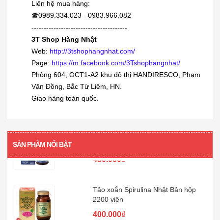
Liên hệ mua hàng:
0989.334.023 - 0983.966.082
☎
[KIDs] Quần nỉ lót lông cừu Uniqlo
trẻ...
---------------------------------------
3T Shop Hàng Nhật
380.000₫
Web:
http://3tshophangnhat.com/
Page:
https://m.facebook.com/3Tshophangnhat/
Siro viêm - sổ mũi Muhi 120ml
Phòng 604, OCT1-A2 khu đô thị HANDIRESCO, Phạm
160.000₫
Văn Đồng, Bắc Từ Liêm, HN.
Giao hàng toàn quốc.
[360 viên] Dầu gan cá mập Orihiro
360...
SẢN PHẨM NỔI BẬT
480.000₫
Tảo xoắn Spirulina Nhật Bản hộp
2200 viên
400.000₫