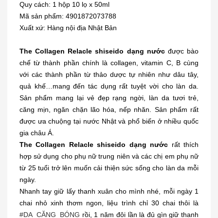
Quy cách: 1 hộp 10 lọ x 50ml
Mã sản phẩm: 4901872073788
Xuất xứ: Hàng nội địa Nhật Bản
The Collagen Relacle shiseido dạng nước
được bào
chế từ thành phần chính là collagen, vitamin C, B cùng
với các thành phần từ thảo dược tự nhiên như dâu tây,
quả khế…mang đến tác dụng rất tuyệt vời cho làn da.
Sản phẩm mang lại vẻ đẹp rạng ngời, làn da tươi trẻ,
căng mịn, ngăn chặn lão hóa, nếp nhăn. Sản phẩm rất
được ưa chuộng tại nước Nhật và phổ biến ở nhiều quốc
gia châu Á.
The Collagen Relacle shiseido dạng nước
rất thích
hợp sử dụng cho phụ nữ trung niên và các chị em phụ nữ
từ 25 tuổi trở lên muốn cải thiện sức sống cho làn da mỗi
ngày.
Nhanh tay giữ lấy thanh xuân cho mình nhé, mỗi ngày 1
chai nhỏ xinh thơm ngon, liệu trình chỉ 30 chai thôi là
#DA_CĂNG_BÓNG
rồi, 1 năm đôi lần là đủ gìn giữ thanh