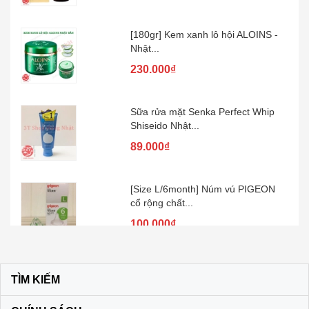
[180gr] Kem xanh lô hội ALOINS -
Nhật...
230.000₫
Sữa rửa mặt Senka Perfect Whip
Shiseido Nhật...
89.000₫
[Size L/6month] Núm vú PIGEON
cổ rộng chất...
100.000₫
Kem đánh răng muối SUNSTAR –
Nhật Bản
TÌM KIẾM
60.000₫