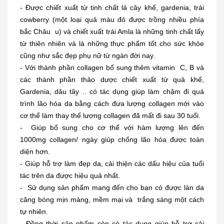
- Được chiết xuất từ tinh chất lá cây khế, gardenia, trái
cowberry (một loại quả màu đỏ được trồng nhiều phía
bắc Châu u) và chiết xuất trái Amla là những tinh chất lấy
từ thiên nhiên và là những thực phẩm tốt cho sức khỏe
cũng như sắc đẹp phụ nữ từ ngàn đời nay.
- Với thành phần collagen bổ sung thêm vitamin C, B và
các thành phần thảo dược chiết xuất từ quả khế,
Gardenia, dâu tây .. có tác dụng giúp làm chậm đi quá
trình lão hóa da bằng cách đưa lượng collagen mới vào
cơ thể làm thay thế lượng collagen đã mất đi sau 30 tuổi.
- Giúp bổ sung cho cơ thể với hàm lượng lên đến
1000mg collagen/ ngày giúp chống lão hóa được toàn
diện hơn.
- Giúp hỗ trợ làm đẹp da, cải thiện các dấu hiệu của tuổi
tác trên da được hiệu quả nhất.
- Sử dụng sản phẩm
mang đến cho bạn có được làn da
căng bóng mịn màng, mềm mại và trắng sáng một cách
tự nhiên.
- Đồng thời sản phẩm còn có tác dụng giúp hỗ trợ cải