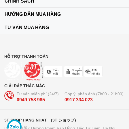
CHÍNH SÁCH
Son dưỡng môi DHC KHÔNG MÀU
HƯỚNG DẪN MUA HÀNG
màu vàng
120.000₫
TƯ VẤN MUA HÀNG
Bộ dầu gội + xả Ichikami Nhật Bản
250.000₫
HỖ TRỢ THANH TOÁN
Trà lúa non 44 gói Yamamoto
Kanpo
GIẢI ĐÁP THẮC MẮC
210.000₫
Tư vấn miễn phí (24/7)
Góp ý, phản ánh (7h00 - 21h00)
0949.758.985
0917.334.023
Bút bi xóa được Pilot Frixion 3
ngòi...
3T SHOP HÀNG NHẬT (3T ショップ)
160.000₫
Địa chỉ (住所): Đường Phạm Văn Đồng, Bắc Từ Liêm, Hà Nội