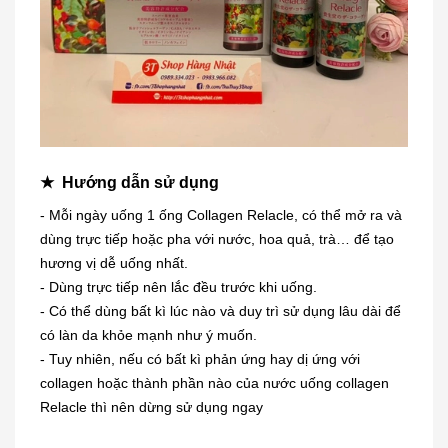
★
Hướng dẫn sử dụng
- Mỗi ngày uống 1 ống Collagen Relacle, có thể mở ra và
dùng trực tiếp hoặc pha với nước, hoa quả, trà… để tạo
hương vị dễ uống nhất.
- Dùng trực tiếp nên lắc đều trước khi uống.
- Có thể dùng bất kì lúc nào và duy trì sử dụng lâu dài để
có làn da khỏe mạnh như ý muốn.
- Tuy nhiên, nếu có bất kì phản ứng hay dị ứng với
Dung dịch trị mụn cóc, mắt cá,
collagen hoặc thành phần nào của nước uống collagen
chai...
Relacle thì nên dừng sử dụng ngay
230.000₫