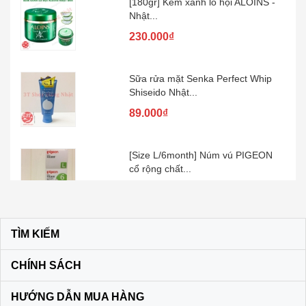
Nhật...
230.000₫
Sữa rửa mặt Senka Perfect Whip
Shiseido Nhật...
89.000₫
[Size L/6month] Núm vú PIGEON
cổ rộng chất...
100.000₫
Kem đánh răng muối SUNSTAR –
Nhật Bản
TÌM KIẾM
60.000₫
CHÍNH SÁCH
Son dưỡng môi DHC KHÔNG MÀU
HƯỚNG DẪN MUA HÀNG