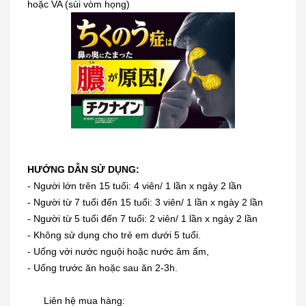
hoặc VA (sùi vòm họng)
HƯỚNG DẪN SỬ DỤNG:
- Người lớn trên 15 tuổi: 4 viên/ 1 lần x ngày 2 lần
- Người từ 7 tuổi đến 15 tuổi: 3 viên/ 1 lần x ngày 2 lần
Dung dịch trị mụn cóc, mắt cá,
- Người từ 5 tuổi đến 7 tuổi: 2 viên/ 1 lần x ngày 2 lần
chai...
- Không sử dụng cho trẻ em dưới 5 tuổi.
- Uống với nước nguội hoặc nước âm ấm,
230.000₫
- Uống trước ăn hoặc sau ăn 2-3h.
[KIDs] Quần nỉ lót lông cừu Uniqlo
Liên hệ mua hàng: