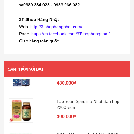
trẻ...
0989.334.023 - 0983.966.082
☎
380.000₫
---------------------------------------
3T Shop Hàng Nhật
Web:
http://3tshophangnhat.com/
Siro viêm - sổ mũi Muhi 120ml
Page:
https://m.facebook.com/3Tshophangnhat/
160.000₫
Giao hàng toàn quốc.
[360 viên] Dầu gan cá mập Orihiro
360...
SẢN PHẨM NỔI BẬT
480.000₫
Tảo xoắn Spirulina Nhật Bản hộp
2200 viên
400.000₫
[180gr] Kem xanh lô hội ALOINS -