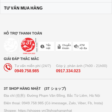
màu vàng
TƯ VẤN MUA HÀNG
120.000₫
Bộ dầu gội + xả Ichikami Nhật Bản
250.000₫
HỖ TRỢ THANH TOÁN
Trà lúa non 44 gói Yamamoto
Kanpo
GIẢI ĐÁP THẮC MẮC
210.000₫
Tư vấn miễn phí (24/7)
Góp ý, phản ánh (7h00 - 21h00)
0949.758.985
0917.334.023
Bút bi xóa được Pilot Frixion 3
ngòi...
3T SHOP HÀNG NHẬT (3T ショップ)
160.000₫
Địa chỉ (住所): Đường Phạm Văn Đồng, Bắc Từ Liêm, Hà Nội
Điện thoại: 0949.758.985 (Có imessage, Zalo, Viber, Fb, Insta)
Giấy thấm dầu Kose softymo - Nhật
Shopee: https://shopee.vn/3tshophangnhat