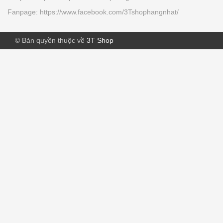
Bản
Fanpage: https://www.facebook.com/3Tshophangnhat/
70.000₫
© Bản quyền thuộc về
3T Shop
Tảo vàng EX Nhật Bản (lọ đơn -...
780.000₫
Lăn bôi muỗi, côn trùng cắn MUHIs
(...
140.000₫
Men vi sinh Bifina Health Aid S30
thuốc...
700.000₫
[60ml] Kem chống nắng ANESSA