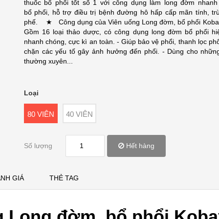
thuốc bổ phổi tốt số 1 với công dụng làm long đờm nhanh
bổ phổi, hỗ trợ điều trị bệnh đường hô hấp cấp mãn tính, tr
phế. ★ Công dụng của Viên uống Long đờm, bổ phổi Koba
Gồm 16 loại thảo dược, có công dụng long đờm bổ phổi hi
nhanh chóng, cực kì an toàn. - Giúp bảo vệ phổi, thanh lọc ph
chặn các yếu tố gây ảnh hưởng đến phổi. - Dùng cho nhữn
thường xuyên...
Loại
80 VIÊN
40 VIÊN
Số lượng
Hết hàng
NH GIÁ
THẺ TAG
ng Long đờm, bổ phổi Koba