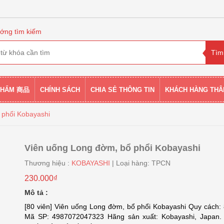
ớng tìm kiếm
PHẨM 商品
CHÍNH SÁCH
CHIA SẺ THÔNG TIN
KHÁCH HÀNG THÂ
 phổi Kobayashi
Viên uống Long đờm, bổ phổi Kobayashi
Thương hiệu :
KOBAYASHI
| Loại hàng: TPCN
230.000₫
Mô tả :
[80 viên] Viên uống Long đờm, bổ phổi Kobayashi Quy cách: 
Mã SP: 4987072047323 Hãng sản xuất: Kobayashi, Japan. 