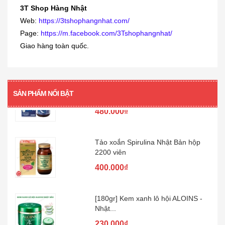
3T Shop Hàng Nhật
Web:
https://3tshophangnhat.com/
Siro viêm - sổ mũi Muhi 120ml
Page:
https://m.facebook.com/3Tshophangnhat/
160.000₫
Giao hàng toàn quốc.
[360 viên] Dầu gan cá mập Orihiro
360...
SẢN PHẨM NỔI BẬT
480.000₫
Tảo xoắn Spirulina Nhật Bản hộp
2200 viên
400.000₫
[180gr] Kem xanh lô hội ALOINS -
Nhật...
230.000₫