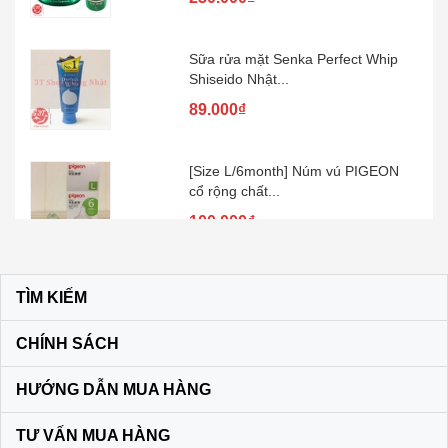
Sữa rửa mặt Senka Perfect Whip
Shiseido Nhật...
89.000₫
[Size L/6month] Núm vú PIGEON
cổ rộng chất...
100.000₫
Kem đánh răng muối SUNSTAR –
Nhật Bản
TÌM KIẾM
60.000₫
CHÍNH SÁCH
Son dưỡng môi DHC KHÔNG MÀU
HƯỚNG DẪN MUA HÀNG
màu vàng
120.000₫
TƯ VẤN MUA HÀNG