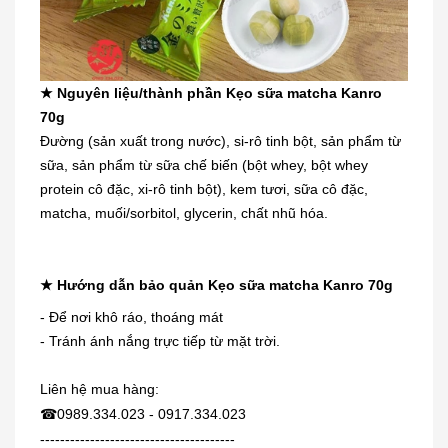
★ Nguyên liệu/thành phần Kẹo sữa matcha Kanro
70g
Đường (sản xuất trong nước), si-rô tinh bột, sản phẩm từ
sữa, sản phẩm từ sữa chế biến (bột whey, bột whey
protein cô đặc, xi-rô tinh bột), kem tươi, sữa cô đặc,
matcha, muối/sorbitol, glycerin, chất nhũ hóa.
Dung dịch trị mụn cóc, mắt cá,
★ Hướng dẫn bảo quản Kẹo sữa matcha Kanro 70g
chai...
230.000₫
- Để nơi khô ráo, thoáng mát
- Tránh ánh nắng trực tiếp từ mặt trời.
[KIDs] Quần nỉ lót lông cừu Uniqlo
Liên hệ mua hàng:
trẻ...
☎
0989.334.023 - 0917.334.023
380.000₫
---------------------------------------