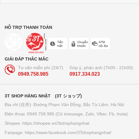
Bộ dầu gội + xả Ichikami Nhật Bản
250.000₫
HỖ TRỢ THANH TOÁN
Trà lúa non 44 gói Yamamoto
Kanpo
GIẢI ĐÁP THẮC MẮC
210.000₫
Tư vấn miễn phí (24/7)
Góp ý, phản ánh (7h00 - 21h00)
0949.758.985
0917.334.023
Bút bi xóa được Pilot Frixion 3
ngòi...
3T SHOP HÀNG NHẬT (3T ショップ)
160.000₫
Địa chỉ (住所): Đường Phạm Văn Đồng, Bắc Từ Liêm, Hà Nội
Điện thoại: 0949.758.985 (Có imessage, Zalo, Viber, Fb, Insta)
Giấy thấm dầu Kose softymo - Nhật
Shopee: https://shopee.vn/3tshophangnhat
Bản
Fanpage: https://www.facebook.com/3Tshophangnhat/
70.000₫