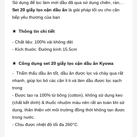
Sử dụng để lọc làm mới dầu đã qua sử dụng chiên, rán,...
Set 20 giấy lọc cặn dầu ăn
là giải pháp tối ưu cho căn
bếp yêu thương của bạn
★
Thông tin chi tiết
- Chất liệu: 100% vải không dệt
- Kích thước: Đường kính 15.5cm
★
Công dụng set 20 giấy lọc cặn dầu ăn Kyowa
- Thẩm thấu dầu ăn tốt, dầu ăn được lọc và chảy qua rất
nhanh, giúp lọc bỏ các cặn li ti và làm dầu được lọc sạch
trong
- Được tạo ra 100% từ bông (cotton), không sử dụng keo
(chất kết dính) & thuốc nhuộm màu nên rất an toàn khi sử
dụng, thân thiện với môi trường đồng thời không tan được
trong nước.
Dung dịch trị mụn cóc, mắt cá,
- Chịu được nhiệt độ tối đa 260°C.
chai...
230.000₫