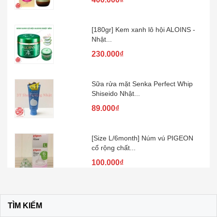
[180gr] Kem xanh lô hội ALOINS -
Nhật...
230.000₫
Sữa rửa mặt Senka Perfect Whip
Shiseido Nhật...
89.000₫
[Size L/6month] Núm vú PIGEON
cổ rộng chất...
100.000₫
Kem đánh răng muối SUNSTAR –
Nhật Bản
TÌM KIẾM
60.000₫