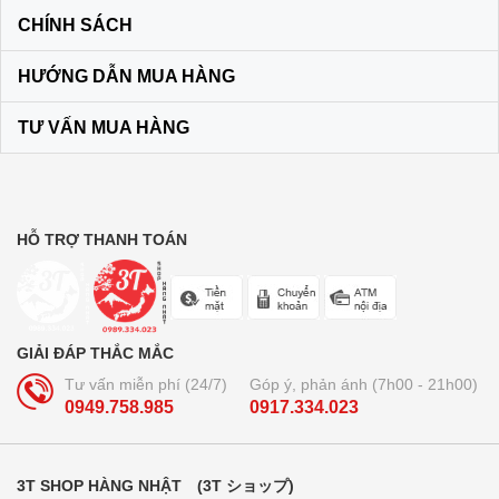
CHÍNH SÁCH
Son dưỡng môi DHC KHÔNG MÀU
HƯỚNG DẪN MUA HÀNG
màu vàng
120.000₫
TƯ VẤN MUA HÀNG
Bộ dầu gội + xả Ichikami Nhật Bản
250.000₫
HỖ TRỢ THANH TOÁN
Trà lúa non 44 gói Yamamoto
Kanpo
GIẢI ĐÁP THẮC MẮC
210.000₫
Tư vấn miễn phí (24/7)
Góp ý, phản ánh (7h00 - 21h00)
0949.758.985
0917.334.023
Bút bi xóa được Pilot Frixion 3
ngòi...
3T SHOP HÀNG NHẬT (3T ショップ)
160.000₫