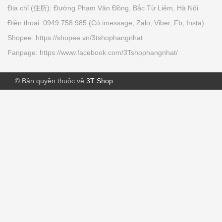
Địa chỉ (住所): Đường Phạm Văn Đồng, Bắc Từ Liêm, Hà Nội
Điện thoại: 0949.758.985 (Có imessage, Zalo, Viber, Fb, Insta)
Giấy thấm dầu Kose softymo - Nhật
Bản
Shopee: https://shopee.vn/3tshophangnhat
70.000₫
Fanpage: https://www.facebook.com/3Tshophangnhat/
© Bản quyền thuộc về
3T Shop
Tảo vàng EX Nhật Bản (lọ đơn -...
780.000₫
Lăn bôi muỗi, côn trùng cắn MUHIs
(...
140.000₫
Men vi sinh Bifina Health Aid S30
thuốc...
700.000₫