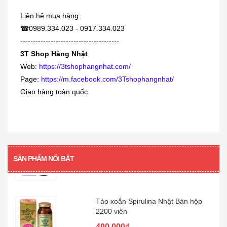
Liên hệ mua hàng:
[KIDs] Quần nỉ lót lông cừu Uniqlo
☎
0989.334.023 - 0917.334.023
trẻ...
---------------------------------------
380.000₫
3T Shop Hàng Nhật
Web:
https://3tshophangnhat.com/
Page:
https://m.facebook.com/3Tshophangnhat/
Siro viêm - sổ mũi Muhi 120ml
Giao hàng toàn quốc.
160.000₫
[360 viên] Dầu gan cá mập Orihiro
360...
SẢN PHẨM NỔI BẬT
480.000₫
Tảo xoắn Spirulina Nhật Bản hộp
2200 viên
400.000₫