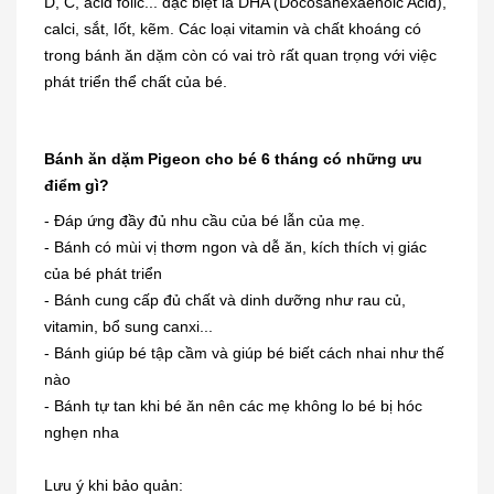
D, C, acid folic... đặc biệt là DHA (Docosahexaenoic Acid),
calci, sắt, Iốt, kẽm. Các loại vitamin và chất khoáng có
trong bánh ăn dặm còn có vai trò rất quan trọng với việc
phát triển thể chất của bé.
Bánh ăn dặm Pigeon cho bé 6 tháng có những ưu
điểm gì?
- Đáp ứng đầy đủ nhu cầu của bé lẫn của mẹ.
- Bánh có mùi vị thơm ngon và dễ ăn, kích thích vị giác
của bé phát triển
- Bánh cung cấp đủ chất và dinh dưỡng như rau củ,
vitamin, bổ sung canxi...
- Bánh giúp bé tập cầm và giúp bé biết cách nhai như thế
nào
- Bánh tự tan khi bé ăn nên các mẹ không lo bé bị hóc
nghẹn nha
Lưu ý khi bảo quản: