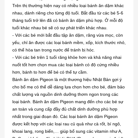
Trên thị thường hiện nay có nhiều loại bánh ăn dặm khác
nhau, dành riêng cho từng độ tuổi. Bắt đầu từ các bé 5-6
tháng tuổi trở lên đã có bánh ăn dặm phù hợp. Ở mỗi độ
tuổi khác nhau bé sẽ có sự phát triển khác nhau.
- Với các bé mới bắt đầu tập ăn dặm, răng vừa mọc, còn
yếu, chỉ ăn được các loại bánh mềm, xốp, kích thước nhỏ,
có thể hòa tan trong nước để tránh bị hóc.
- Với các bé trên 1 tuổi răng khỏe hơn và khả năng nhai
nuốt tốt hơn chọn mua các loại bánh có độ cứng nhiều
hơn, bánh to hơn để bé có thể tự cầm.
Bánh ăn dặm Pigeon là một thương hiệu Nhật Bản gợi ý
cho bố mẹ có thể dễ dàng lựa chọn hơn cho bé, đảm bảo
chất lượng và nguồn dinh dưỡng thơm ngon trong các
loại bánh. Bánh ăn dặm Pigeon mang đến cho các bé sự
an toàn và cung cấp đầy đủ chất dinh dưỡng phù hợp
nhất trong giai đoạn đó. Các loại bánh ăn dặm Pigeon
được kết hợp với các loại rau củ quả như cà rốt, bí ngô,
khoai lang, rong biển,… giúp bổ sung các vitamin như A,