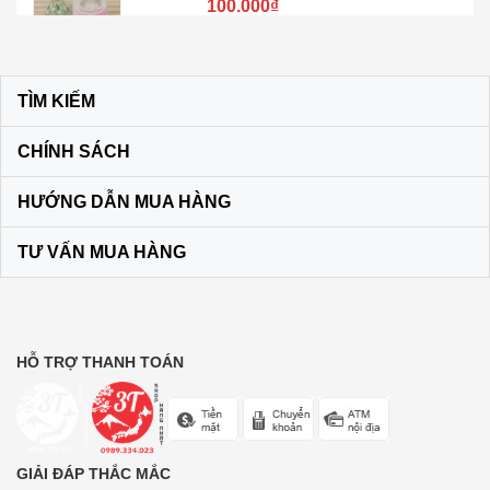
Kem đánh răng muối SUNSTAR –
Nhật Bản
TÌM KIẾM
60.000₫
CHÍNH SÁCH
Son dưỡng môi DHC KHÔNG MÀU
HƯỚNG DẪN MUA HÀNG
màu vàng
120.000₫
TƯ VẤN MUA HÀNG
Bộ dầu gội + xả Ichikami Nhật Bản
250.000₫
HỖ TRỢ THANH TOÁN
Trà lúa non 44 gói Yamamoto
Kanpo
GIẢI ĐÁP THẮC MẮC
210.000₫