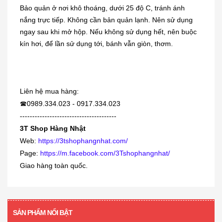
Bảo quản ở nơi khô thoáng, dưới 25 độ C, tránh ánh
nắng trực tiếp. Không cần bản quản lạnh. Nên sử dụng
Dung dịch trị mụn cóc, mắt cá,
ngay sau khi mở hộp. Nếu không sử dụng hết, nên buộc
chai...
kín hơi, để lần sử dụng tới, bánh vẫn giòn, thơm.
230.000₫
[KIDs] Quần nỉ lót lông cừu Uniqlo
Liên hệ mua hàng:
trẻ...
0989.334.023 - 0917.334.023
☎
380.000₫
---------------------------------------
3T Shop Hàng Nhật
Siro viêm - sổ mũi Muhi 120ml
Web:
https://3tshophangnhat.com/
Page:
https://m.facebook.com/3Tshophangnhat/
160.000₫
Giao hàng toàn quốc.
[360 viên] Dầu gan cá mập Orihiro
360...
SẢN PHẨM NỔI BẬT
480.000₫