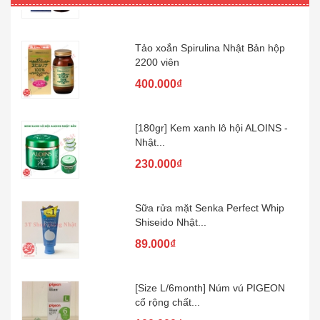
Tảo xoắn Spirulina Nhật Bản hộp
2200 viên
400.000₫
[180gr] Kem xanh lô hội ALOINS -
Nhật...
230.000₫
Sữa rửa mặt Senka Perfect Whip
Shiseido Nhật...
89.000₫
[Size L/6month] Núm vú PIGEON
cổ rộng chất...
100.000₫