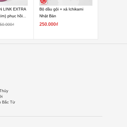
N LINK EXTRA
Bộ dầu gội + xả Ichikami
Set 2 Dầu G
ím) phục hồi...
Nhật Bản
Nhật Bản
250.000₫
180.000₫ -
50.000₫
 Thủy
ởi
n Bắc Từ