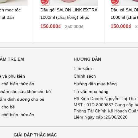
ích mọc tóc
Dầu gội SALON LINK EXTRA
Dầu xả SALO
hật Bản
1000ml (chai hồng) phục
1000ml (chai t
hồi...
150.000₫
150.000₫
350.000₫
3
ẨM TRẺ EM
HƯỚNG DẪN
Tìm kiếm
a và phụ kiện
Chính sách
 chế biến thức ăn
Hướng dẫn mua hàng
chăm sóc sức khỏe cho bé
Tư vấn mua hàng
Hộ Kinh Doanh Nguyễn Thị Thu
ẩm dinh dưỡng cho bé
MST : 01D-8009887 Cung cấp b
 cho bé
Phòng Tài Chính Kế Hoạch Quậ
 chế biến thức ăn
Liêm Ngày cấp :26/06/2020
GIẢI ĐÁP THẮC MẮC