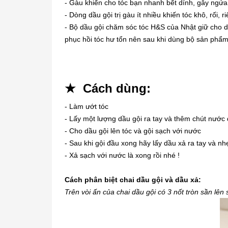
- Gàu khiến cho tóc bạn nhanh bết dính, gây ngứa,
- Dòng dầu gội trị gàu ít nhiều khiến tóc khô, rối
- Bộ dầu gội chăm sóc tóc H&S của Nhật giữ cho 
phục hồi tóc hư tổn nên sau khi dùng bộ sản ph
★
Cách dùng:
- Làm ướt tóc
- Lấy một lượng dầu gội ra tay và thêm chút nước 
- Cho dầu gội lên tóc và gội sạch với nước
- Sau khi gội đầu xong hãy lấy dầu xả ra tay và 
- Xả sạch với nước là xong rồi nhé !
Cách phân biệt chai dầu gội và dầu xả:
Trên vòi ấn của chai dầu gội có 3 nốt tròn sần lên