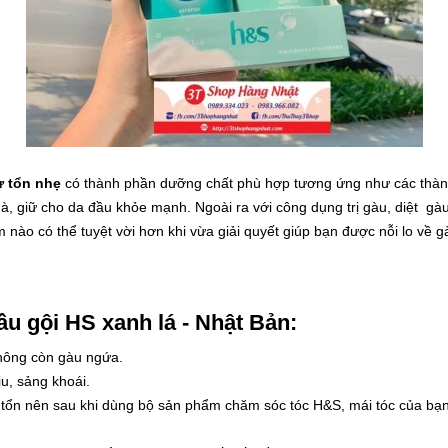
ư tổn nhẹ
có thành phần dưỡng chất phù hợp tương ứng như các thành
à,
giữ cho da đầu khỏe mạnh. Ngoài ra với công dụng trị gàu, diệt gàu
nào có thể tuyệt vời hơn khi vừa giải quyết giúp bạn được nỗi lo về 
 gội HS xanh lá - Nhật Bản:
hông còn gàu ngứa.
u, sảng khoái.
ư tổn nên sau khi dùng bộ sản phẩm chăm sóc tóc H&S, mái tóc của b