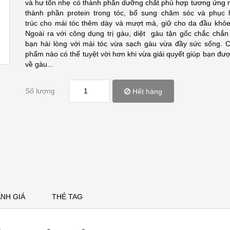
và hư tổn nhẹ có thành phần dưỡng chất phù hợp tương ứng 
thành phần protein trong tóc, bổ sung chăm sóc và phục 
trúc cho mái tóc thêm dày và mượt mà, giữ cho da đầu khỏ
Ngoài ra với công dụng trị gàu, diệt gàu tận gốc chắc chắn
bạn hài lòng với mái tóc vừa sạch gàu vừa đầy sức sống. 
phẩm nào có thể tuyệt vời hơn khi vừa giải quyết giúp bạn đượ
về gàu...
Số lượng
Hết hàng
NH GIÁ
THẺ TAG