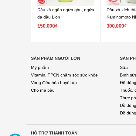
Dầu xả ngăn ngừa gàu, ngứa
Dầu xả kích th
da đầu Lion
Kaminomoto N
150.000₫
300.000₫
SẢN PHẨM NGƯỜI LỚN
SẢN PH
Mỹ phẩm
Sữa
Vitamin, TPCN chăm sóc sức khỏe
Bình sữ
Vòng điều hòa huyết áp
Đồ dùng
Cho mẹ bầu
Thuốc, 
Thực ph
Đồ dùng
Đồ dùng
HỖ TRỢ THANH TOÁN