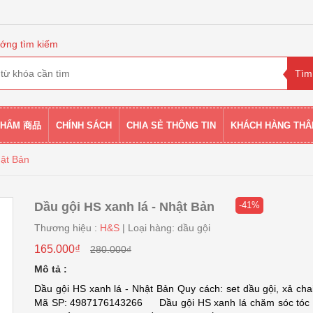
ớng tìm kiếm
PHẨM 商品
CHÍNH SÁCH
CHIA SẺ THÔNG TIN
KHÁCH HÀNG THÂ
hật Bản
Dầu gội HS xanh lá - Nhật Bản
-41%
Thương hiệu :
H&S
| Loại hàng: dầu gội
165.000₫
280.000₫
Mô tả :
Dầu gội HS xanh lá - Nhật Bản Quy cách: set dầu gội, xả cha
Mã SP: 4987176143266 Dầu gội HS xanh lá chăm sóc tóc