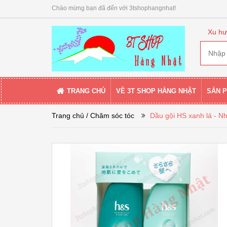
Chào mừng bạn đã đến với 3tshophangnhat!
Xu hư
TRANG CHỦ
VỀ 3T SHOP HÀNG NHẬT
SẢN 
Trang chủ
/ Chăm sóc tóc
Dầu gội HS xanh lá - N