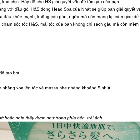
 khó chịu. Hãy dể cho HS giải quyết vấn đề tóc gàu của bạn.
, riêng với dầu gội H&S dòng Head Spa của Nhật sẽ giúp bạn giải quyết v
da đầu khỏe mạnh, không còn gàu, ngứa mà còn mang lại cảm giác dễ 
ẩm chăm sóc tóc H&S, mái tóc của bạn không chỉ sạch gàu mà còn mềm
để tạo bọt
nhẹ nhàng xoa lên tóc và massa nhẹ nhàng khoảng 5 phút
 sờ hoặc nhìn thấy được như trong phía bên trái ảnh