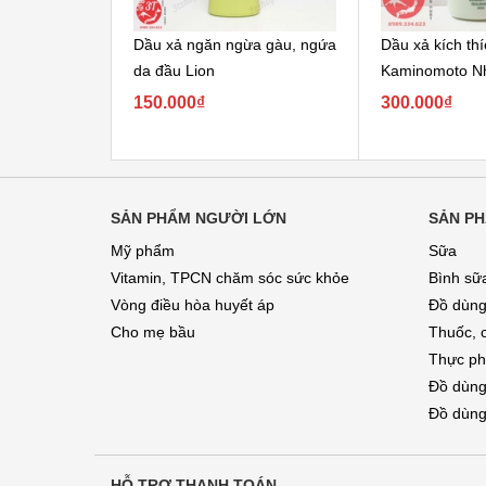
Dầu xả ngăn ngừa gàu, ngứa
Dầu xả kích th
da đầu Lion
Kaminomoto N
150.000₫
300.000₫
SẢN PHẨM NGƯỜI LỚN
SẢN PH
Mỹ phẩm
Sữa
Vitamin, TPCN chăm sóc sức khỏe
Bình sữ
Vòng điều hòa huyết áp
Đồ dùng
Cho mẹ bầu
Thuốc, 
Thực ph
Đồ dùng
Đồ dùng
HỖ TRỢ THANH TOÁN