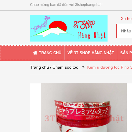
Chào mừng bạn đã đến với 3tshophangnhat!
Xu hư
TRANG CHỦ
VỀ 3T SHOP HÀNG NHẬT
SẢN 
Trang chủ
/ Chăm sóc tóc
Kem ủ dưỡng tóc Fino S