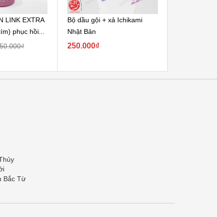
N LINK EXTRA
Bộ dầu gội + xả Ichikami
Set 2 Dầu G
ím) phục hồi...
Nhật Bản
Nhật Bản
250.000₫
180.000₫ -
50.000₫
 Thủy
ởi
n Bắc Từ