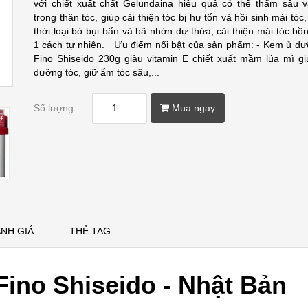
với chiết xuất chất Gelundaina hiệu quả có thể thấm sâu 
trong thân tóc, giúp cải thiện tóc bị hư tổn và hồi sinh mái tóc
thời loại bỏ bụi bẩn và bã nhờn dư thừa, cải thiện mái tóc b
1 cách tự nhiên. Ưu điểm nổi bật của sản phẩm: - Kem ủ dư
Fino Shiseido 230g giàu vitamin E chiết xuất mầm lúa mì gi
dưỡng tóc, giữ ẩm tóc sâu,...
Số lượng
Mua ngay
NH GIÁ
THẺ TAG
ino Shiseido - Nhật Bản