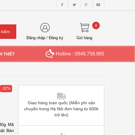
0
Đăng nhập
/
Đăng ký
Giỏ hàng
Hotline : 0949.758.985
N THIẾT
-32%
Giao hàng toàn quốc (Miễn phí vận
chuyển trong Hà Nội đơn hàng từ 600k
trở lên)
230g Mã
hật Bản