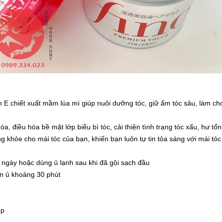
n E chiết xuất mầm lúa mì giúp nuôi dưỡng tóc, giữ ẩm tóc sâu, làm c
a, điều hòa bề mặt lớp biểu bì tóc, cải thiện tình trạng tóc xấu, hư t
g khỏe cho mái tóc của bạn, khiến bạn luôn tự tin tỏa sáng với mái tóc
 ngày hoặc dùng ủ lạnh sau khi đã gội sạch đầu
ần ủ khoảng 30 phút
ếp