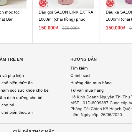
ích mọc tóc
Dầu gội SALON LINK EXTRA
Dầu xả SALO
hật Bản
1000ml (chai hồng) phục
1000ml (chai t
hồi...
150.000₫
150.000₫
350.000₫
3
ẨM TRẺ EM
HƯỚNG DẪN
Tìm kiếm
a và phụ kiện
Chính sách
 chế biến thức ăn
Hướng dẫn mua hàng
chăm sóc sức khỏe cho bé
Tư vấn mua hàng
Hộ Kinh Doanh Nguyễn Thị Thu
ẩm dinh dưỡng cho bé
MST : 01D-8009887 Cung cấp b
 cho bé
Phòng Tài Chính Kế Hoạch Quậ
 chế biến thức ăn
Liêm Ngày cấp :26/06/2020
GIẢI ĐÁP THẮC MẮC