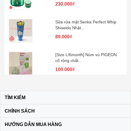
230.000₫
Sữa rửa mặt Senka Perfect Whip
Shiseido Nhật...
89.000₫
[Size L/6month] Núm vú PIGEON
cổ rộng chất...
100.000₫
Kem đánh răng muối SUNSTAR –
Nhật Bản
TÌM KIẾM
60.000₫
CHÍNH SÁCH
Son dưỡng môi DHC KHÔNG MÀU
HƯỚNG DẪN MUA HÀNG
màu vàng