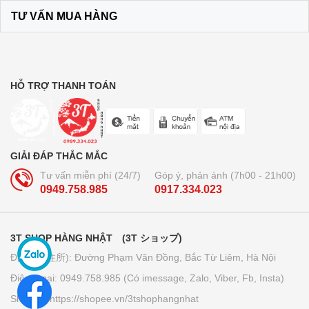
120.000₫
TƯ VẤN MUA HÀNG
Bộ dầu gội + xả Ichikami Nhật Bản
250.000₫
HỖ TRỢ THANH TOÁN
Trà lúa non 44 gói Yamamoto
Kanpo
GIẢI ĐÁP THẮC MẮC
210.000₫
Tư vấn miễn phí (24/7)
Góp ý, phản ánh (7h00 - 21h00)
0949.758.985
0917.334.023
Bút bi xóa được Pilot Frixion 3
ngòi...
3T SHOP HÀNG NHẬT (3T ショップ)
160.000₫
Địa chỉ (住所): Đường Phạm Văn Đồng, Bắc Từ Liêm, Hà Nội
Điện thoại: 0949.758.985 (Có imessage, Zalo, Viber, Fb, Insta)
Giấy thấm dầu Kose softymo - Nhật
Bản
Shopee: https://shopee.vn/3tshophangnhat