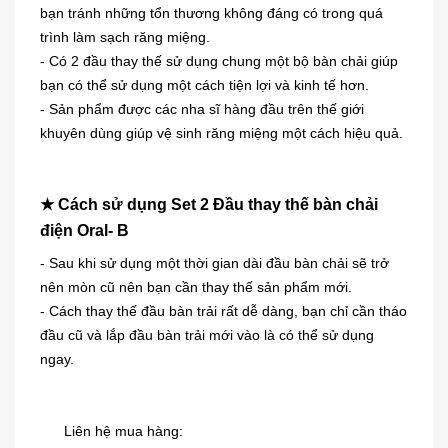
bạn tránh những tổn thương không đáng có trong quá
trình làm sạch răng miệng.
- Có 2 đầu thay thế sử dụng chung một bộ bàn chải giúp
bạn có thể sử dụng một cách tiện lợi và kinh tế hơn.
- Sản phẩm được các nha sĩ hàng đầu trên thế giới
khuyên dùng giúp vệ sinh răng miệng một cách hiệu quả.
★ Cách sử dụng Set 2 Đầu thay thế bàn chải
điện Oral- B
- Sau khi sử dụng một thời gian dài đầu bàn chải sẽ trở
nên mòn cũ nên bạn cần thay thế sản phẩm mới.
Dung dịch trị mụn cóc, mắt cá,
- Cách thay thế đầu bàn trải rất dễ dàng, bạn chỉ cần tháo
chai...
đầu cũ và lắp đầu bàn trải mới vào là có thể sử dụng
230.000₫
ngay.
[KIDs] Quần nỉ lót lông cừu Uniqlo
trẻ...
Liên hệ mua hàng: