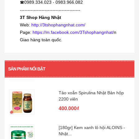
0989.334.023 - 0983.966.082
☎
380.000₫
---------------------------------------
3T Shop Hàng Nhật
Siro viêm - sổ mũi Muhi 120ml
Web:
http://3tshophangnhat.com/
160.000₫
Page:
https://m.facebook.com/3Tshophangnhat/
n
Giao hàng toàn quốc.
[360 viên] Dầu gan cá mập Orihiro
360...
SẢN PHẨM NỔI BẬT
480.000₫
Tảo xoắn Spirulina Nhật Bản hộp
2200 viên
400.000₫
[180gr] Kem xanh lô hội ALOINS -
Nhật...