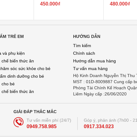
450.000₫
480.000₫
ẨM TRẺ EM
HƯỚNG DẪN
Tìm kiếm
a và phụ kiện
Chính sách
 chế biến thức ăn
Hướng dẫn mua hàng
chăm sóc sức khỏe cho bé
Tư vấn mua hàng
Hộ Kinh Doanh Nguyễn Thị Thu
ẩm dinh dưỡng cho bé
MST : 01D-8009887 Cung cấp b
 cho bé
Phòng Tài Chính Kế Hoạch Quậ
 chế biến thức ăn
Liêm Ngày cấp :26/06/2020
GIẢI ĐÁP THẮC MẮC
Tư vấn miễn phí (24/7)
Góp ý, phản ánh (7h00 - 2
0949.758.985
0917.334.023