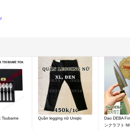
/
ox Tsubame
Quần legging nữ Uniqlo
Dao DEBA Fi
ンクラフト Nhậ