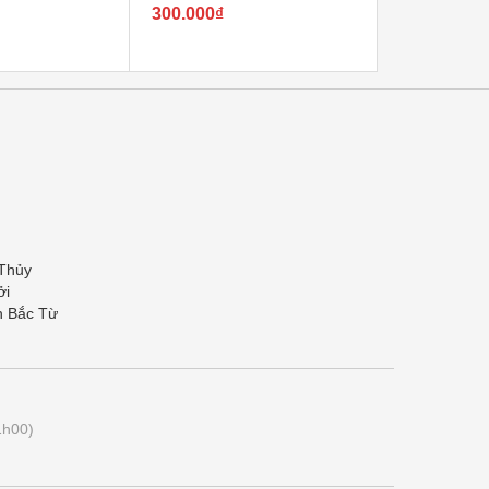
300.000₫
150.000₫
 Thủy
ởi
n Bắc Từ
1h00)