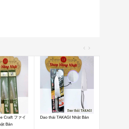
ne Craft ファイ
Dao thái TAKAGI Nhật Bản
Nước mắt nh
t Bản
Soft Santear