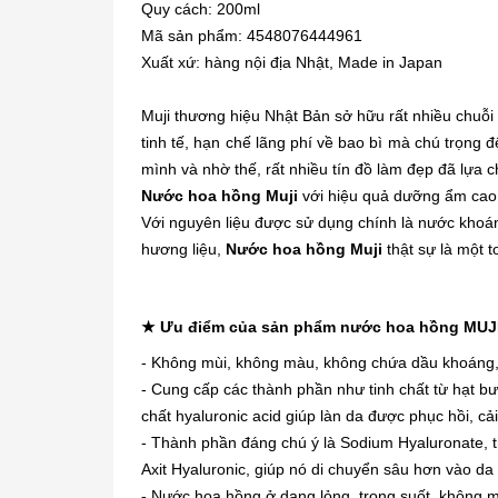
Quy cách: 200ml
Mã sản phẩm: 4548076444961
Xuất xứ: hàng nội địa Nhật, Made in Japan
Muji thương hiệu Nhật Bản sở hữu rất nhiều chuỗ
tinh tế, hạn chế lãng phí về bao bì mà chú trọng đế
mình và nhờ thế, rất nhiều tín đồ làm đẹp đã lựa c
Nước hoa hồng Muji
với hiệu quả dưỡng ẩm cao g
Với nguyên liệu được sử dụng chính là nước khoán
hương liệu,
Nước hoa hồng Muji
thật sự là một t
★ Ưu điểm của sản phẩm nước hoa hồng MU
- Không mùi, không màu, không chứa dầu khoáng, t
- Cung cấp các thành phần như tinh chất từ hạt b
chất hyaluronic acid giúp làn da được phục hồi, cải
- Thành phần đáng chú ý là Sodium Hyaluronate, 
Axit Hyaluronic, giúp nó di chuyển sâu hơn vào 
- Nước hoa hồng ở dạng lỏng, trong suốt, không m