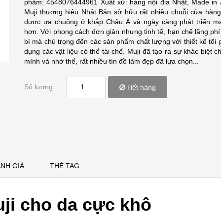
phẩm: 4548076444961 Xuất xứ: hàng nội địa Nhật, Made i
Muji thương hiệu Nhật Bản sở hữu rất nhiều chuỗi cửa hàng
được ưa chuộng ở khắp Châu Á và ngày càng phát triển 
hơn. Với phong cách đơn giản nhưng tinh tế, hạn chế lãng phí
bì mà chú trọng đến các sản phẩm chất lượng với thiết kế tối 
dụng các vật liệu có thể tái chế. Muji đã tạo ra sự khác biệt c
mình và nhờ thế, rất nhiều tín đồ làm đẹp đã lựa chọn...
Số lượng
Hết hàng
NH GIÁ
THẺ TAG
ji cho da cực khô