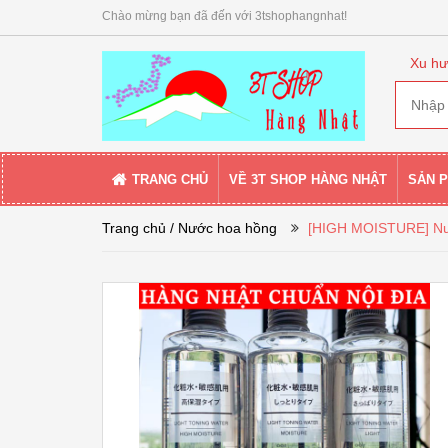
Chào mừng bạn đã đến với 3tshophangnhat!
Xu hư
TRANG CHỦ
VỀ 3T SHOP HÀNG NHẬT
SẢN 
Trang chủ
/ Nước hoa hồng
[HIGH MOISTURE] Nướ