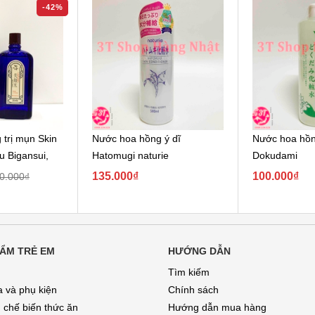
-42%
trị mụn Skin
Nước hoa hồng ý dĩ
Nước hoa hồn
u Bigansui,
Hatomugi naturie
Dokudami
135.000₫
100.000₫
0.000₫
ẨM TRẺ EM
HƯỚNG DẪN
Tìm kiếm
a và phụ kiện
Chính sách
 chế biến thức ăn
Hướng dẫn mua hàng