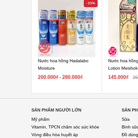
-33%
Nước hoa hồng Hadalabo
Nước hoa hồng 
Moisture
Lotion Meishok
Nhật...
200.000₫ - 280.000₫
145.000₫
25
SẢN PHẨM NGƯỜI LỚN
SẢN PH
Mỹ phẩm
Sữa
Vitamin, TPCN chăm sóc sức khỏe
Bình sữ
Vòng điều hòa huyết áp
Đồ dùng