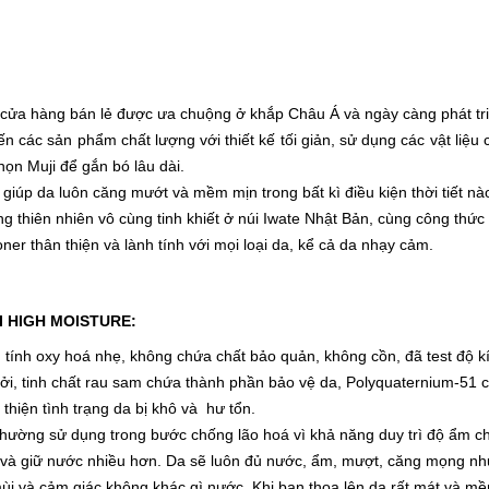
i cửa hàng bán lẻ được ưa chuộng ở khắp Châu Á và ngày càng phát 
n các sản phẩm chất lượng với thiết kế tối giản, sử dụng các vật liệu c
họn Muji để gắn bó lâu dài.
iúp da luôn căng mướt và mềm mịn trong bất kì điều kiện thời tiết nà
g thiên nhiên vô cùng tinh khiết ở núi Iwate Nhật Bản, cùng công thứ
oner thân thiện và lành tính với mọi loại da, kể cả da nhạy cảm.
JI HIGH MOISTURE:
ính oxy hoá nhẹ, không chứa chất bảo quản, không cồn, đã test độ kí
ưởi, tinh chất rau sam chứa thành phần bảo vệ da, Polyquaternium-51
 thiện tình trạng da bị khô và hư tổn.
thường sử dụng trong bước chống lão hoá vì khả năng duy trì độ ẩm c
da và giữ nước nhiều hơn. Da sẽ luôn đủ nước, ẩm, mượt, căng mọng 
ùi và cảm giác không khác gì nước. Khi bạn thoa lên da rất mát và mề