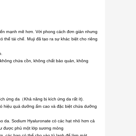
triển mạnh mẽ hơn. Với phong cách đơn giản nhưng
ó thể tái chế. Muji đã tạo ra sự khác biệt cho riêng
o.
c không chứa cồn, không chất bảo quản, không
ch ứng da（Khả năng bị kích ứng da rất ít).
 có hiệu quả dưỡng ẩm cao và đặc biệt chứa dưỡng
ho da. Sodium Hyaluronate có các hạt nhỏ hơn cả
như được phủ một lớp sương mỏng
m, các bạn có thể cho vào tủ lạnh để làm mát