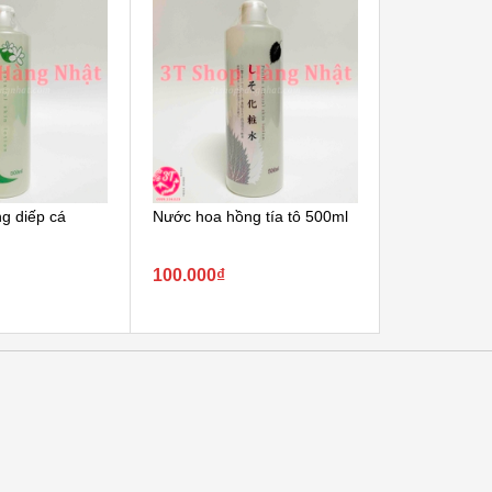
g diếp cá
Nước hoa hồng tía tô 500ml
[MOISTURE]
MUJI cho da
100.000₫
210.000₫