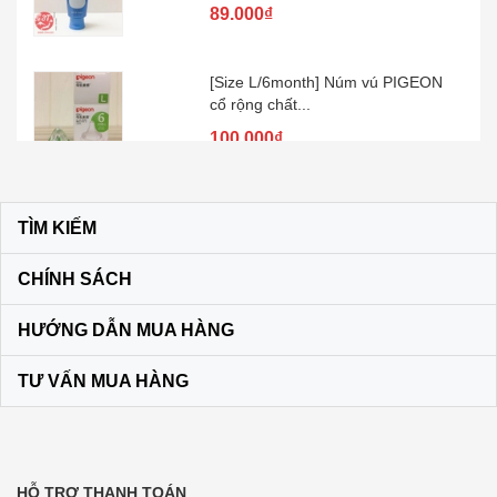
[Size L/6month] Núm vú PIGEON
cổ rộng chất...
100.000₫
Kem đánh răng muối SUNSTAR –
Nhật Bản
TÌM KIẾM
60.000₫
CHÍNH SÁCH
Son dưỡng môi DHC KHÔNG MÀU
HƯỚNG DẪN MUA HÀNG
màu vàng
120.000₫
TƯ VẤN MUA HÀNG
Bộ dầu gội + xả Ichikami Nhật Bản
250.000₫
HỖ TRỢ THANH TOÁN