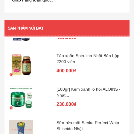
Giao hàng toàn quốc.
[360 viên] Dầu gan cá mập Orihiro
360...
SẢN PHẨM NỔI BẬT
480.000₫
Tảo xoắn Spirulina Nhật Bản hộp
2200 viên
400.000₫
[180gr] Kem xanh lô hội ALOINS -
Nhật...
230.000₫
Sữa rửa mặt Senka Perfect Whip
Shiseido Nhật...
89.000₫