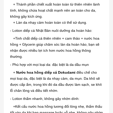
+ Thành phần chiết xuất hoàn toàn từ thiên nhiên lành
tính, không chứa hoạt chất mạnh nên an toàn cho da,
không gây kích ứng.
+ Làn da nhạy cảm hoàn toàn có thể sử dụng.
- Lotion diếp cá Nhật Bản nuôi dưỡng da hoàn hảo:
+Tinh chất diếp cá thiên nhiên + cam thảo + nước hoa
hồng + Glycerin giúp chăm sóc làn da hoàn hảo, bạn sẽ
nhận được nhiều lợi ích hơn nước hoa hồng thông
thường.
- Phù hợp với mọi loại da: đặc biệt là da dầu mụn
+
Nước hoa hồng diếp cá Dokudami
điều chế cho
mọi loại da, đặc biệt là da nhạy cảm, da mụn. Da khô sẽ
được cấp ẩm, trong khi đó da dầu được làm sạch, se khít
lỗ chân lông và điều tiết nhờn.
- Lotion thấm nhanh, không gây nhờn dính:
+Kết cấu nước hoa hồng tương đối lỏng nhẹ, thẩm thấu
tốt vào da khi bạn massage hoặc vỗ nhẹ, không gây nhờn