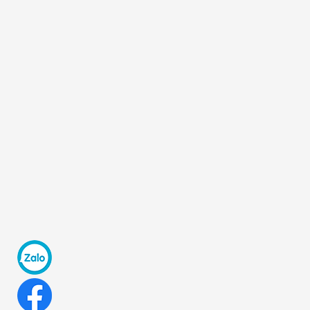
Dung dịch tẩy bếp từ Kaneyo
Nhật...
80.000₫
Viên uống tăng cường sinh lực
MAKA SIXTEEN...
770.000₫
Nước hoa nhỏ bồn cầu (toilet)
Kobayashi
70.000₫
Xịt chống muỗi và côn trùng màu
xanh...
130.000₫