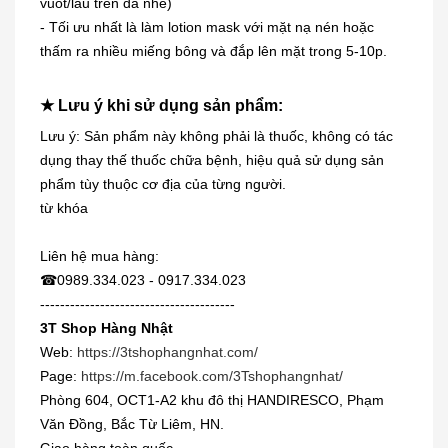
vuốt/lau trên da nhé)
- Tối ưu nhất là làm lotion mask với mặt nạ nén hoặc
thấm ra nhiều miếng bông và đắp lên mặt trong 5-10p.
★ Lưu ý khi sử dụng sản phẩm:
Lưu ý: Sản phẩm này không phải là thuốc, không có tác
dụng thay thế thuốc chữa bệnh, hiệu quả sử dụng sản
Dung dịch trị mụn cóc, mắt cá,
phẩm tùy thuộc cơ địa của từng người.
chai...
từ khóa
230.000₫
Liên hệ mua hàng:
☎0989.334.023 - 0917.334.023
[KIDs] Quần nỉ lót lông cừu Uniqlo
trẻ...
---------------------------------------
3T Shop Hàng Nhật
380.000₫
Web:
https://3tshophangnhat.com/
Page:
https://m.facebook.com/3Tshophangnhat/
Siro viêm - sổ mũi Muhi 120ml
Phòng 604, OCT1-A2 khu đô thị HANDIRESCO, Phạm
160.000₫
Văn Đồng, Bắc Từ Liêm, HN.