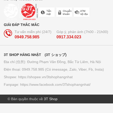
Trà lúa non 44 gói Yamamoto
Kanpo
GIẢI ĐÁP THẮC MẮC
210.000₫
Tư vấn miễn phí (24/7)
Góp ý, phản ánh (7h00 - 21h00)
0949.758.985
0917.334.023
Bút bi xóa được Pilot Frixion 3
ngòi...
3T SHOP HÀNG NHẬT (3T ショップ)
160.000₫
Địa chỉ (住所): Đường Phạm Văn Đồng, Bắc Từ Liêm, Hà Nội
Điện thoại: 0949.758.985 (Có imessage, Zalo, Viber, Fb, Insta)
Giấy thấm dầu Kose softymo - Nhật
Bản
Shopee: https://shopee.vn/3tshophangnhat
70.000₫
Fanpage: https://www.facebook.com/3Tshophangnhat/
© Bản quyền thuộc về
3T Shop
Tảo vàng EX Nhật Bản (lọ đơn -...
780.000₫