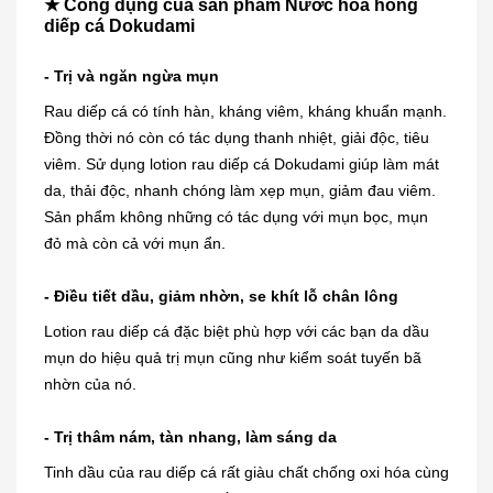
★ Công dụng của sản phẩm Nước hoa hồng
diếp cá Dokudami
- Trị và ngăn ngừa mụn
Rau diếp cá có tính hàn, kháng viêm, kháng khuẩn mạnh.
Đồng thời nó còn có tác dụng thanh nhiệt, giải độc, tiêu
viêm. Sử dụng lotion rau diếp cá Dokudami giúp làm mát
da, thải độc, nhanh chóng làm xẹp mụn, giảm đau viêm.
Sản phẩm không những có tác dụng với mụn bọc, mụn
đỏ mà còn cả với mụn ẩn.
- Điều tiết dầu, giảm nhờn, se khít lỗ chân lông
Lotion rau diếp cá đặc biệt phù hợp với các bạn da dầu
mụn do hiệu quả trị mụn cũng như kiểm soát tuyến bã
nhờn của nó.
- Trị thâm nám, tàn nhang, làm sáng da
Tinh dầu của rau diếp cá rất giàu chất chống oxi hóa cùng