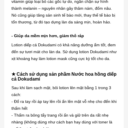
vitamin giúp loại bỏ các gốc tự do, ngăn chặn sự hình
thành melanin – nguyên nhân gây thâm nám, đốm nâu.
Nó cũng giúp tăng sản sinh tế bào mới, thay thế tế bào bị
tổn thương, từ đó tạo dựng làn da sáng mịn, hoàn hảo.
- Giúp da mềm mịn hơn, giảm thô ráp
Lotion diếp cá Dokudami có khả năng dưỡng ẩm tốt, đem
đến sự tươi mát cho làn da. Sử dụng lotion Dokudami như
xịt khoáng hay làm lotion mask cũng cực kỳ tốt cho da.
★ Cách sử dụng sản phầm Nước hoa hồng diếp
cá Dokudami
Sau khi làm sạch mặt, bôi lotion lên mặt bằng 1 trong 3
cách:
- Đổ ra tay rồi áp tay lên rồi ấn lên mặt vỗ nhẹ cho đến khi
thấm hết
- Thấm ra bông tẩy trang rồi ấn
và giữ trên da rất nhẹ
nhàng (không dùng như cách bạn hay dùng với toner là