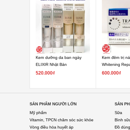
Kem dưỡng da ban ngày
Kem đêm trị n
ELIXIR Nhật Bản
Whitening Rep
35g
520.000₫
600.000₫
SẢN PHẨM NGƯỜI LỚN
SẢN PH
Mỹ phẩm
Sữa
Vitamin, TPCN chăm sóc sức khỏe
Bình sữ
Vòng điều hòa huyết áp
Đồ dùng