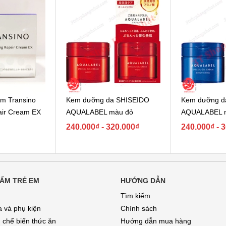
ám Transino
Kem dưỡng da SHISEIDO
Kem dưỡng da
air Cream EX
AQUALABEL màu đỏ
AQUALABEL 
240.000₫ - 320.000₫
240.000₫ - 
ẨM TRẺ EM
HƯỚNG DẪN
Tìm kiếm
a và phụ kiện
Chính sách
 chế biến thức ăn
Hướng dẫn mua hàng