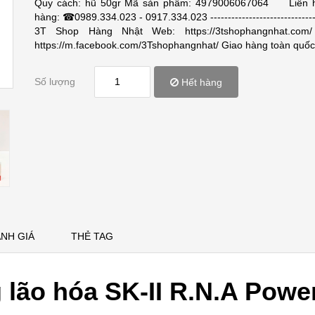
Quy cách: hũ 50gr Mã sản phẩm: 4979006067064 Liên 
hàng: ☎0989.334.023 - 0917.334.023 -------------------------------
3T Shop Hàng Nhật Web: https://3tshophangnhat.com/
https://m.facebook.com/3Tshophangnhat/ Giao hàng toàn quốc
Số lượng
Hết hàng
NH GIÁ
THẺ TAG
ão hóa SK-II R.N.A Powe