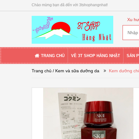
Chào mừng bạn đã đến với 3tshophangnhat!
Xu hư
TRANG CHỦ
VỀ 3T SHOP HÀNG NHẬT
SẢN 
Trang chủ
/ Kem và sữa dưỡng da
Kem dưỡng chố