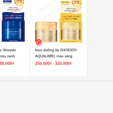
 Shiseido
Kem dưỡng da SHISEIDO
[180gr] Kem 
màu xanh
AQUALABEL màu vàng
ALOINS - Nh
300.000₫
250.000₫ - 320.000₫
230.000₫