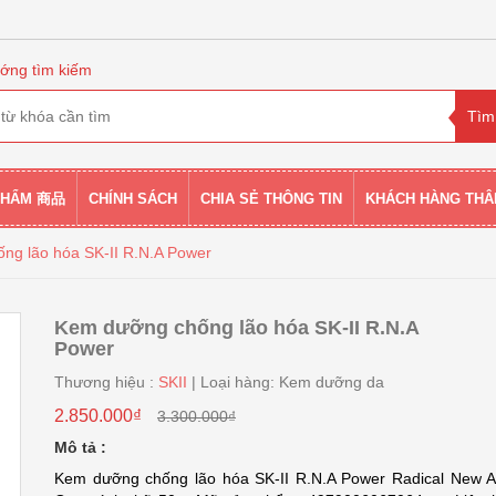
ớng tìm kiếm
PHẨM 商品
CHÍNH SÁCH
CHIA SẺ THÔNG TIN
KHÁCH HÀNG THÂ
ng lão hóa SK-II R.N.A Power
Kem dưỡng chống lão hóa SK-II R.N.A
Power
Thương hiệu :
SKII
| Loại hàng: Kem dưỡng da
2.850.000₫
3.300.000₫
Mô tả :
Kem dưỡng chống lão hóa SK-II R.N.A Power Radical New 