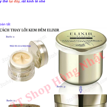
ay thế
tại đây
, rất kinh tế nhé
oàn tất