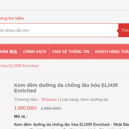
ớng tìm kiếm
PHẨM 商品
CHÍNH SÁCH
CHIA SẺ THÔNG TIN
KHÁCH HÀNG THÂ
hóa ELIXIR Enriched
Kem đêm dưỡng da chống lão hóa ELIXIR
Enriched
Thương hiệu :
Shiseido
| Loại hàng: Kem dưỡng da
1.000.000₫
1.550.000₫
Mô tả :
Kem đêm dưỡng da chống lão hóa ELIXIR Enriched - Nhật Bả