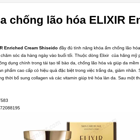
chống lão hóa ELIXIR En
R Enriched Cream Shiseido
đầy đủ tính năng khóa ẩm chống lão hó
h chăm sóc da hàng ngày vào buổi tối. Thuộc dòng Elixir của hãng mỹ
ông dụng chính trong tái tạo tế bào da, chống lão hóa và giúp da mềm
ản phẩm cao cấp có hiệu quả đặc biệt trong việc trắng da, giảm nhăn.
đồng thời bổ sung collagen và các vitamin giúp trẻ hóa làn da. Sau một 
7583
872088195