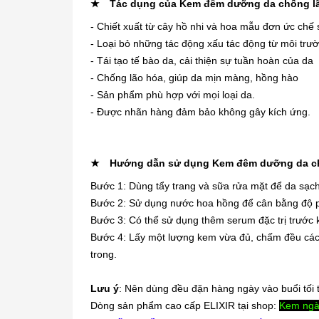
★
Tác dụng của Kem đêm dưỡng da chống lã
- Chiết xuất từ cây hồ nhi và hoa mẫu đơn ức chế 
- Loại bỏ những tác động xấu tác động từ môi trư
- Tái tạo tế bào da, cải thiện sự tuần hoàn của da
- Chống lão hóa, giúp da mịn màng, hồng hào
- Sản phẩm phù hợp với mọi loại da.
- Được nhãn hàng đảm bảo không gây kích ứng.
★
Hướng dẫn sử dụng Kem đêm dưỡng da chố
Bước 1: Dùng tẩy trang và sữa rửa mặt để da sạch
Bước 2: Sử dụng nước hoa hồng để cân bằng độ p
Bước 3: Có thể sử dụng thêm serum đặc trị trước 
Bước 4: Lấy một lượng kem vừa đủ, chấm đều các 
trong.
Lưu ý
: Nên dùng đều đặn hàng ngày vào buổi tối t
Dòng sản phẩm cao cấp ELIXIR tại shop:
Kem ngà