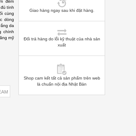
kem đêm
đủ tính
Giao hàng ngay sau khi đặt hàng.
ối cùng
ộc dòng
rắng da
g chính
 Hãng mỹ
Đổi trả hàng do lỗi kỹ thuật của nhà sản
xuất
Shop cam kết tất cả sản phẩm trên web
là chuẩn nội địa Nhật Bản
REAM