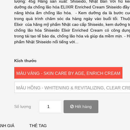
lượng: 45g Hãng sản xuất: Shiseido, Nhật Bản Với hũ 
dưỡng da chống lão hóa ELIXIR Enriched Cream Shiseido đầy 
năng khóa ẩm chống lão hóa. - Kem dưỡng da là bước cu
trong quá trình chăm sóc da hàng ngày vào buổi tối. Thu
Elixir của hãng mỹ phẩm Nhật cao cấp Shiseido, kem dưỡng t
chống lão hóa Shiseido Elixir Enriched Cream có công dụn
trong tái tạo tế bào da, chống lão hóa và giúp da mềm mịn. -
phẩm Nhật Shiseido nổi tiếng với...
Kích thước
MÀU VÀNG - SKIN CARE BY AGE, ENRICH CREAM
MÀU HỒNG - WHITENING & REVITALIZING, CLEAR C
Số lượng
Hết hàng
NH GIÁ
THẺ TAG