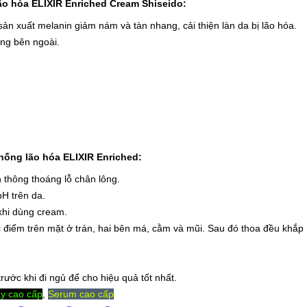
o hóa ELIXIR Enriched Cream Shiseido:
sản xuất melanin giảm nám và tàn nhang, cải thiện làn da bị lão hóa.
ờng bên ngoài.
ng lão hóa ELIXIR Enriched:
 thông thoáng lỗ chân lông.
H trên da.
khi dùng cream.
điểm trên mặt ở trán, hai bên má, cằm và mũi. Sau đó thoa đều khắp
rước khi đi ngủ để cho hiệu quả tốt nhất.
y cao cấp
,
Serum cao cấp