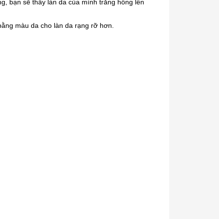
, bạn sẽ thấy làn da của mình trắng hồng lên
bằng màu da cho làn da rạng rỡ hơn.