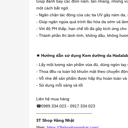
Giúp đánh bay các đốm nám, tàn nhang, những vùn
một cách bất ngờ.
- Ngăn chặn tác động của các tia UV gây nám da, 
- Giúp ngăn ngừa quá trình lão hóa da sớm và làm
- Với độ PH thấp, hạn chế tối đa gây kích ứng cho 
- Thành phần thì lành tính, không dầu, không hương
★ Hướng dẫn sử dụng Kem dưỡng da Hadalab
- Lấy một lượng sản phẩm vừa đủ, dùng ngón tay 
- Thoa đều ra toàn bộ khuôn mặt theo chuyển động
- Vỗ nhẹ để sản phẩm được hấp thụ hoàn toàn và 
- Sử dụng mỗi sáng và tối
Liên hệ mua hàng:
☎
0989.334.023 - 0917.334.023
---------------------------------------
3T Shop Hàng Nhật
Web:
https://3tshophangnhat.com/