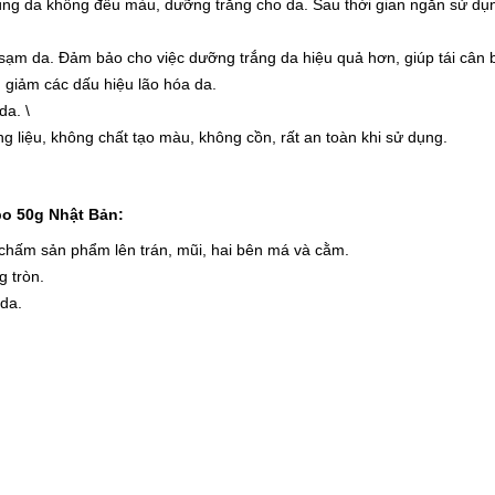
g da không đều màu, dưỡng trắng cho da. Sau thời gian ngắn sử dụng
sạm da. Đảm bảo cho việc dưỡng trắng da hiệu quả hơn, giúp tái cân 
 giảm các dấu hiệu lão hóa da.
da. \
 liệu, không chất tạo màu, không cồn, rất an toàn khi sử dụng.
o 50g Nhật Bản:
chấm sản phẩm lên trán, mũi, hai bên má và cằm.
 tròn.
da.