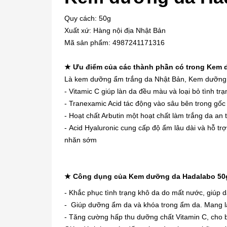
Quy cách: 50g
Xuất xứ: Hàng nội địa Nhật Bản
Mã sản phẩm: 4987241171316
★ Ưu điểm của các thành phần có trong Kem 
Là kem dưỡng ẩm trắng da Nhật Bản, Kem dưỡng d
- Vitamic C giúp làn da đều màu và loại bỏ tình trạ
- Tranexamic Acid tác động vào sâu bên trong gố
- Hoạt chất Arbutin một hoạt chất làm trắng da an
- Acid Hyaluronic cung cấp độ ẩm lâu dài và hỗ tr
nhăn sớm
★ Công dụng của Kem dưỡng da Hadalabo 50g
- Khắc phục tình trạng khô da do mất nước, giúp d
- Giúp dưỡng ẩm da và khóa trong ẩm da. Mang lạ
- Tăng cường hấp thu dưỡng chất Vitamin C, cho bạn 