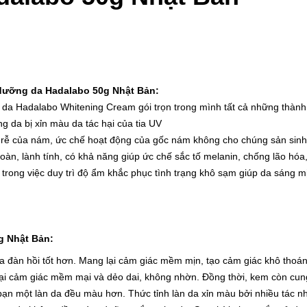
dưỡng da Hadalabo 50g Nhật Bản:
a Hadalabo Whitening Cream gói trọn trong mình tất cả những thành
ng da bị xỉn màu da tác hại của tia UV
c rễ của nám, ức chế hoạt động của gốc nám không cho chúng sản sinh
 toàn, lành tính, có khả năng giúp ức chế sắc tố melanin, chống lão hó
ợ trong việc duy trì độ ẩm khắc phục tình trạng khô sạm giúp da sáng 
 Nhật Bản:
a đàn hồi tốt hơn. Mang lại cảm giác mềm mịn, tạo cảm giác khô thoáng
i cảm giác mềm mại và dẻo dai, không nhờn. Đồng thời, kem còn cun
một làn da đều màu hơn. Thức tỉnh làn da xỉn màu bởi nhiều tác nhâ