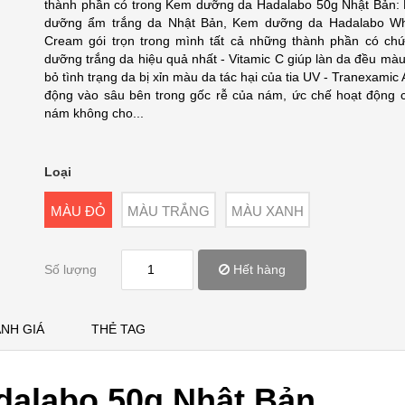
thành phần có trong Kem dưỡng da Hadalabo 50g Nhật Bản:
dưỡng ẩm trắng da Nhật Bản, Kem dưỡng da Hadalabo Wh
Cream gói trọn trong mình tất cả những thành phần có ch
dưỡng trắng da hiệu quả nhất - Vitamic C giúp làn da đều màu
bỏ tình trạng da bị xỉn màu da tác hại của tia UV - Tranexamic 
động vào sâu bên trong gốc rễ của nám, ức chế hoạt động 
nám không cho...
Loại
MÀU ĐỎ
MÀU TRẮNG
MÀU XANH
Số lượng
Hết hàng
NH GIÁ
THẺ TAG
alabo 50g Nhật Bản