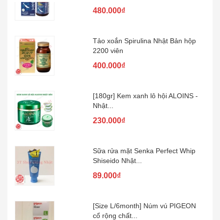
Tảo xoắn Spirulina Nhật Bản hộp
2200 viên
400.000₫
[180gr] Kem xanh lô hội ALOINS -
Nhật...
230.000₫
Sữa rửa mặt Senka Perfect Whip
Shiseido Nhật...
89.000₫
[Size L/6month] Núm vú PIGEON
cổ rộng chất...
100.000₫