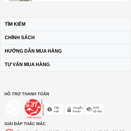
Kem đánh răng muối SUNSTAR –
Nhật Bản
TÌM KIẾM
60.000₫
CHÍNH SÁCH
Son dưỡng môi DHC KHÔNG MÀU
HƯỚNG DẪN MUA HÀNG
màu vàng
120.000₫
TƯ VẤN MUA HÀNG
Bộ dầu gội + xả Ichikami Nhật Bản
250.000₫
HỖ TRỢ THANH TOÁN
Trà lúa non 44 gói Yamamoto
Kanpo
GIẢI ĐÁP THẮC MẮC
210.000₫