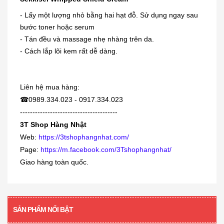
- Lấy một lượng nhỏ bằng hai hạt đỗ. Sử dụng ngay sau
bước toner hoặc serum
Dung dịch trị mụn cóc, mắt cá,
chai...
- Tán đều và massage nhẹ nhàng trên da.
- Cách lắp lõi kem rất dễ dàng.
230.000₫
[KIDs] Quần nỉ lót lông cừu Uniqlo
Liên hệ mua hàng:
trẻ...
☎
0989.334.023 - 0917.334.023
380.000₫
---------------------------------------
3T Shop Hàng Nhật
Web:
https://3tshophangnhat.com/
Siro viêm - sổ mũi Muhi 120ml
Page:
https://m.facebook.com/3Tshophangnhat/
160.000₫
Giao hàng toàn quốc.
[360 viên] Dầu gan cá mập Orihiro
360...
SẢN PHẨM NỔI BẬT
480.000₫