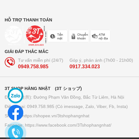
HỖ TRỢ THANH TOÁN
Trà lúa non 44 gói Yamamoto
Kanpo
210.000₫
GIẢI ĐÁP THẮC MẮC
Bút bi xóa được Pilot Frixion 3
Tư vấn miễn phí (24/7)
Góp ý, phản ánh (7h00 - 21h00)
ngòi...
0949.758.985
0917.334.023
160.000₫
3T SHOP HÀNG NHẬT (3T ショップ)
Giấy thấm dầu Kose softymo - Nhật
Địa chỉ (住所): Đường Phạm Văn Đồng, Bắc Từ Liêm, Hà Nội
Bản
Điện thoại: 0949.758.985 (Có imessage, Zalo, Viber, Fb, Insta)
70.000₫
Shopee: https://shopee.vn/3tshophangnhat
Fanpage: https://www.facebook.com/3Tshophangnhat/
Tảo vàng EX Nhật Bản (lọ đơn -...
780.000₫