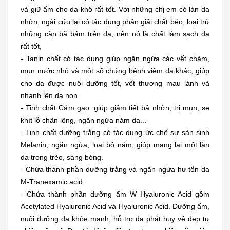
và giữ ẩm cho da khô rất tốt. Với những chị em có làn da
nhờn, ngải cứu lại có tác dụng phân giải chất béo, loại trừ
những cặn bã bám trên da, nên nó là chất làm sạch da
rất tốt,
- Tanin chất có tác dụng giúp ngăn ngừa các vết chàm,
mụn nước nhỏ và một số chứng bệnh viêm da khác, giúp
cho da được nuôi dưỡng tốt, vết thương mau lành và
nhanh lên da non.
- Tinh chất Cám gạo: giúp giảm tiết bả nhờn, trị mụn, se
khít lỗ chân lông, ngăn ngừa nám da...
- Tinh chất dưỡng trắng có tác dụng ức chế sự sản sinh
Melanin, ngăn ngừa, loại bỏ nám, giúp mang lại một làn
da trong trẻo, sáng bóng.
- Chứa thành phần dưỡng trắng và ngăn ngừa hư tổn da
M-Tranexamic acid.
- Chứa thành phần dưỡng ẩm W Hyaluronic Acid gồm
Acetylated Hyaluronic Acid và Hyaluronic Acid. Dưỡng ẩm,
nuôi dưỡng da khỏe mạnh, hỗ trợ da phát huy vẻ đẹp tự