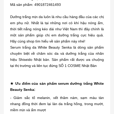
Mã sản phẩm: 4901872461493
Dưỡng trắng mịn da luôn là nhu cầu hàng đầu của các chị
em phụ nữ. Nhất là tại những nơi có khí hậu nóng ẩm,
thời tiết nắng nóng kéo dài như Việt Nam thì đây chính là
một sản phẩm giúp chị em dưỡng trắng cực hiệu quả.
Hãy cùng shop tìm hiểu về sản phẩm này nhé!
Serum trắng da White Beauty Senka là dòng sản phẩm
chuyên biệt về chăm sóc da và dưỡng trắng của nhãn
hiệu Shiseido Nhật bản. Sản phẩm rất được ưa chuộng
tại thị trường và liên tục đứng SỐ 1 COSME Nhật Bản
★ Ưu điểm của sản phẩm serum dưỡng trắng White
Beauty Senka:
- Giảm sắc tố melanin, vết thâm nám, sạm màu tàn
nhang đồng thời đem lại làn da trắng hồng, trong mướt,
mềm mịn và ẩm mượt