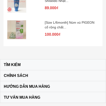
89.000₫
[Size L/6month] Núm vú PIGEON
cổ rộng chất...
100.000₫
Kem đánh răng muối SUNSTAR –
Nhật Bản
60.000₫
TÌM KIẾM
Son dưỡng môi DHC KHÔNG MÀU
màu vàng
CHÍNH SÁCH
120.000₫
HƯỚNG DẪN MUA HÀNG
Bộ dầu gội + xả Ichikami Nhật Bản
TƯ VẤN MUA HÀNG
250.000₫