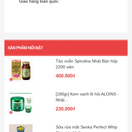
Giao hàng toàn quốc.
[360 viên] Dầu gan cá mập Orihiro
360...
480.000₫
SẢN PHẨM NỔI BẬT
Tảo xoắn Spirulina Nhật Bản hộp
2200 viên
400.000₫
[180gr] Kem xanh lô hội ALOINS -
Nhật...
230.000₫
Sữa rửa mặt Senka Perfect Whip
Shiseido Nhật...