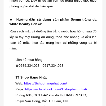
nhiên vốn có. Duy trì độ ẩm liên tục trong nhiều giờ, giúp
phòng ngừa khô da hiểu quả.
★ Hướng dẫn sử dụng sản phẩm Serum trắng da
white beauty Senka:
Rửa sạch mặt và dưỡng ẩm bằng nước hoa hồng, sau đó
lấy ra tay một lượng đủ dùng, thoa nhẹ nhàng và đều lên
toàn bộ mặt, thoa tập trung hơn tại những vùng da bị
Dung dịch trị mụn cóc, mắt cá,
chai...
nám.
230.000₫
Liên hệ mua hàng:
0989.334.023 - 0917.334.023
☎
[KIDs] Quần nỉ lót lông cừu Uniqlo
---------------------------------------
trẻ...
3T Shop Hàng Nhật
380.000₫
Web:
https://3tshophangnhat.com/
Page:
https://m.facebook.com/3Tshophangnhat/
Phòng 604, OCT1-A2 khu đô thị HANDIRESCO,
Siro viêm - sổ mũi Muhi 120ml
Phạm Văn Đồng, Bắc Từ Liêm, HN.
160.000₫