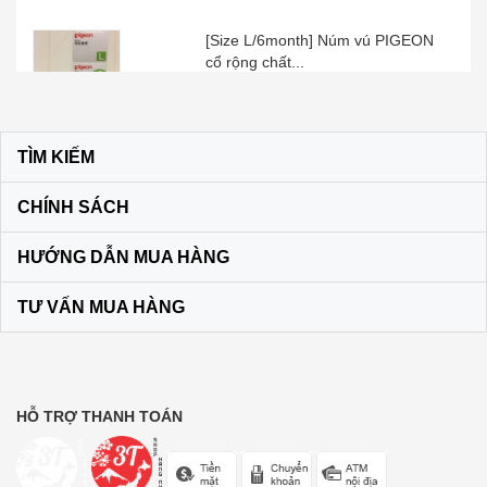
[Size L/6month] Núm vú PIGEON
cổ rộng chất...
100.000₫
Kem đánh răng muối SUNSTAR –
TÌM KIẾM
Nhật Bản
60.000₫
CHÍNH SÁCH
HƯỚNG DẪN MUA HÀNG
Son dưỡng môi DHC KHÔNG MÀU
màu vàng
TƯ VẤN MUA HÀNG
120.000₫
Bộ dầu gội + xả Ichikami Nhật Bản
HỖ TRỢ THANH TOÁN
250.000₫