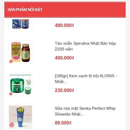
[360 viên] Dầu gan cá mập Orihiro
SẢN PHẨM NỔI BẬT
360...
480.000₫
Tảo xoắn Spirulina Nhật Bản hộp
2200 viên
400.000₫
[180gr] Kem xanh lô hội ALOINS -
Nhật...
230.000₫
Sữa rửa mặt Senka Perfect Whip
Shiseido Nhật...
89.000₫