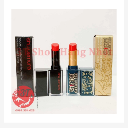
Dung dịch trị mụn cóc, mắt cá,
chai...
230.000₫
[KIDs] Quần nỉ lót lông cừu Uniqlo
trẻ...
380.000₫
Siro viêm - sổ mũi Muhi 120ml
160.000₫