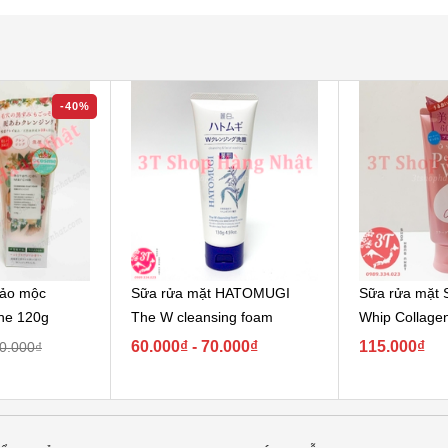
-40%
hảo mộc
Sữa rửa mặt HATOMUGI
Sữa rửa mặt 
che 120g
The W cleansing foam
Whip Collage
60.000₫ - 70.000₫
115.000₫
0.000₫