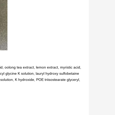
cid, oolong tea extract, lemon extract, myristic acid,
cyl glycine K solution, lauryl hydroxy sulfobetaine
olution, K hydroxide, POE triisostearate glyceryl,