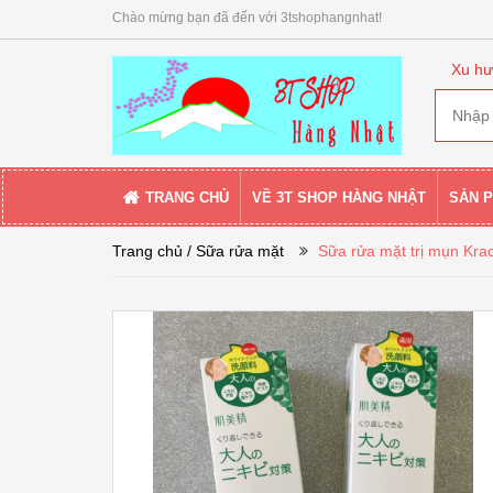
Chào mừng bạn đã đến với 3tshophangnhat!
Xu hư
TRANG CHỦ
VỀ 3T SHOP HÀNG NHẬT
SẢN 
Trang chủ
/ Sữa rửa mặt
Sữa rửa mặt trị mụn Kra