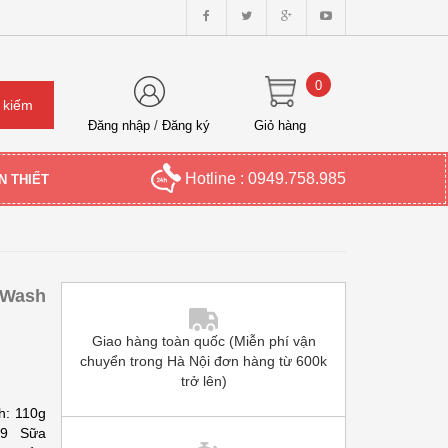
0
Đăng nhập
/
Đăng ký
Giỏ hàng
Hotline : 0949.758.985
N THIẾT
 Wash
Giao hàng toàn quốc (Miễn phí vận
chuyển trong Hà Nội đơn hàng từ 600k
trở lên)
h: 110g
719 Sữa