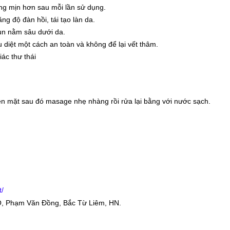
láng mịn hơn sau mỗi lần sử dụng.
g độ đàn hồi, tái tạo làn da.
mụn nằm sâu dưới da.
 diệt một cách an toàn và không để lại vết thâm.
ác thư thái
lên mặt sau đó masage nhẹ nhàng rồi rửa lại bằng với nước sạch.
t/
, Phạm Văn Đồng, Bắc Từ Liêm, HN.