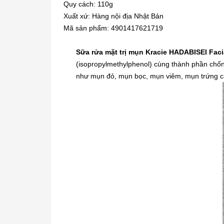
Quy cách: 110g
Xuất xứ: Hàng nội địa Nhật Bản
Mã sản phẩm: 4901417621719
Sữa rửa mặt trị mụn Kracie HADABISEI Fac
(isopropylmethylphenol) cùng thành phần chốn
như mụn đỏ, mụn bọc, mụn viêm, mụn trứng cá, 