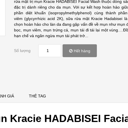
rửa mặt trị mụn Kracie HADABISEI Facial Wash thuộc dòng s
đặc trị dành riêng cho da mụn. Với sự kết hợp hoàn hảo giữ
phần diệt khuẩn (isopropylmethylphenol) cùng thành phầ
viêm (glycyrrhizic acid 2K), sữa rửa mặt Kracie Hadabisei là
chọn hoàn hảo cho làn da đang gặp vấn đề về mụn như mụn 
bọc, mụn viêm, mụn trứng cá, mụn tái đi tái lại một vùng….Đồ
hạn chế và ngăn ngừa mụn tái phát trở...
Số lượng
Hết hàng
NH GIÁ
THẺ TAG
ụn Kracie HADABISEI Faci