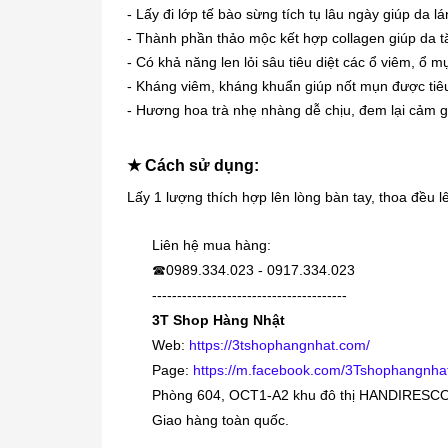
- Lấy đi lớp tế bào sừng tích tụ lâu ngày giúp da 
- Thành phần thảo mộc kết hợp collagen giúp da tăn
- Có khả năng len lỏi sâu tiêu diệt các ổ viêm, ổ 
- Kháng viêm, kháng khuẩn giúp nốt mụn được tiêu
- Hương hoa trà nhẹ nhàng dễ chịu, đem lại cảm gi
★ Cách sử dụng:
Lấy 1 lượng thích hợp lên lòng bàn tay, thoa đều 
Liên hệ mua hàng:
0989.334.023 - 0917.334.023
☎
---------------------------------------
3T Shop Hàng Nhật
Web:
https://3tshophangnhat.com/
Page:
https://m.facebook.com/3Tshophangnha
Phòng 604, OCT1-A2 khu đô thị HANDIRESCO
Giao hàng toàn quốc.