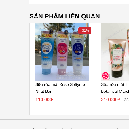
SẢN PHẨM LIÊN QUAN
-31%
Sữa rửa mặt Kose Softymo -
Sữa rửa mặt t
Nhật Bản
Botanical Mar
110.000₫
210.000₫
35