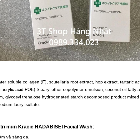
ter soluble collagen (F), scutellaria root extract, hop extract, tartaric a
ethacrylic acid POE) Stearyl ether copolymer emulsion, coconut oil fatty a
dium, glycosyl trehalose hydrogenated starch decomposed product mixed s
dium lauryl sulfate.
trị mụn Kracie HADABISEI Facial Wash:
hâm và sáng da.