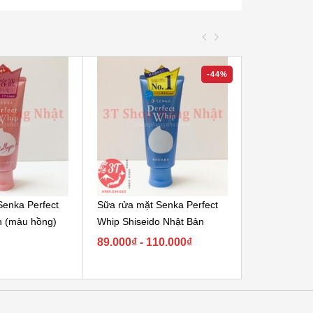
-44%
Senka Perfect
Sữa rửa mặt Senka Perfect
Sữa rửa mặt
n (màu hồng)
Whip Shiseido Nhật Bản
Whip White C
89.000₫ - 110.000₫
110.000₫