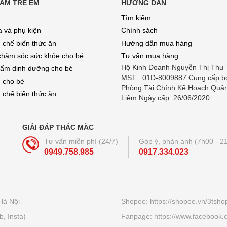
ẨM TRẺ EM
HƯỚNG DẪN
Tìm kiếm
a và phụ kiện
Chính sách
 chế biến thức ăn
Hướng dẫn mua hàng
chăm sóc sức khỏe cho bé
Tư vấn mua hàng
Hộ Kinh Doanh Nguyễn Thị Thu
ẩm dinh dưỡng cho bé
MST : 01D-8009887 Cung cấp b
 cho bé
Phòng Tài Chính Kế Hoạch Quậ
 chế biến thức ăn
Liêm Ngày cấp :26/06/2020
GIẢI ĐÁP THẮC MẮC
Tư vấn miễn phí (24/7)
Góp ý, phản ánh (7h00 - 2
0949.758.985
0917.334.023
Hà Nội
Shopee: https://shopee.vn/3tsh
, Insta)
Fanpage: https://www.facebook