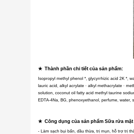
★ Thành phần chi tiết của sản phẩm:
Isopropyl methyl phenol *, glycyrrhizic acid 2K *, wa
lauric acid, alkyl acrylate · alkyl methacrylate · m
solution, coconut oil fatty acid methyl taurine so
EDTA-4Na, BG, phenoxyethanol, perfume, water, so
★
Công dụng của sản phẩm Sữa rửa mặt 
- Làm sạch bụi bẩn, dầu thừa, trị mụn, hỗ trợ trị t