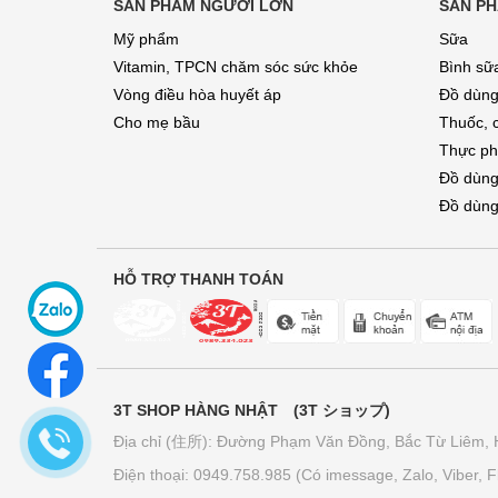
SẢN PHẨM NGƯỜI LỚN
SẢN PH
Mỹ phẩm
Sữa
Vitamin, TPCN chăm sóc sức khỏe
Bình sữ
Vòng điều hòa huyết áp
Đồ dùng
Cho mẹ bầu
Thuốc, 
Thực ph
Đồ dùng
Đồ dùng
HỖ TRỢ THANH TOÁN
3T SHOP HÀNG NHẬT (3T ショップ)
Địa chỉ (住所): Đường Phạm Văn Đồng, Bắc Từ Liêm, 
Điện thoại: 0949.758.985 (Có imessage, Zalo, Viber, Fb