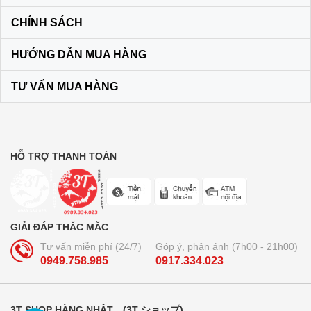
CHÍNH SÁCH
HƯỚNG DẪN MUA HÀNG
TƯ VẤN MUA HÀNG
HỖ TRỢ THANH TOÁN
GIẢI ĐÁP THẮC MẮC
Tư vấn miễn phí (24/7)
Góp ý, phản ánh (7h00 - 21h00)
0949.758.985
0917.334.023
3T SHOP HÀNG NHẬT (3T ショップ)