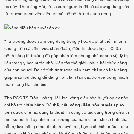
ex này. Theo ông Hải, từ xa xưa người ta đã có các ứng dụng của
từ trường trong việc điều trị một số bệnh khá quan trọng .
“Từ trường được sớm ứng dụng trong y học và phát triển nhanh
chóng trên các lĩnh vực chẩn đoán, điều trị, dược học... Chữa
bệnh bằng từ trường đã góp phần làm phong phú ngành vật lý trị
liệu trong y học nước nhà kiện tòa thế giới - phục hồi chức nǎng
của con người. Do có tính từ trường nên nam châm có khả năng
giúp máu lưu thông dễ dàng hơn, làm tan các xơ vữa trong mạch
máu”, ông Hải cho biết.
Tho PGS TS Trần Hoàng Hải, loại vòng điều hòa huyết ap ex này
chỉ hỗ trợ chữa bệnh .“Vì thế, nếu
vòng điều hòa huyết ap ex
trên được chế tác đúng kĩ thuật thì cũng có tác dụng trong điều trị
một số bệnh. Tuy nhiên, từ trường của nam châm chỉ có tính chất
hỗ trợ lưu thông máu, ổn định huyết áp, hạn chế thiếu máu... chứ
không có khả năng chữa trị dứt điểm. Muốn trị dứt hoàn toàn các