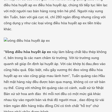
điều hòa huyết ap ex điều hòa huyết áp, chúng tôi tiếp tục liên lạc
với một người rao bán hàng rong trên hè phố. Người này xưng
tên Tuấn, bán với giá cực rẻ, chỉ 280 ngàn đồng nhưng cũng với
công dụng y như các loại vòng điều hòa huyết ap ex tiền triệu
khác.
“
Vòng điều hòa huyết áp ex
này làm bằng chất liệu thép không
rỉ, bên trong là các nam châm từ trường. Với từ trường xung
quanh sẽ giúp ổn định lại huyết áp. Với các khớp bị đau,đeo vào
cũng hiệu quả. Đặc biệt, nếu gãy xương thì đeo vòng điều hòa
huyết ap ex vào cũng giúp mau lành hơn”, Tuấn quảng cáo.Hầu
hết mặt hàng này đều được bán qua mạng, không có cơ sở bán
cụ thể. Cùng với những lời quảng cáo có cánh, xuất xứ từ Nhật
Bản xứ sở hoa anh đào thì mỗi nơi đều có một mức giá khác
nhau tùy vào người bán và thái độ người mua , dao động từ vài
trăm ngàn đến hàng triệu đồng.Chỉ có tính chất "hỗ trợ" chứ
không phải chữa được bệnh