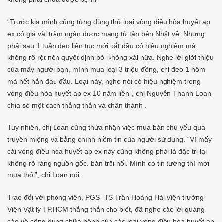
“Trước kia mình cũng từng dùng thử loại vòng điều hòa huyết ap
ex có giá vài trăm ngàn được mang từ tận bên Nhật về. Nhưng
phải sau 1 tuần đeo liên tục mới bắt đầu có hiệu nghiệm mà
không rõ rệt nên quyết định bỏ không xài nữa. Nghe lời giới thiệu
của mấy người bạn, mình mua loại 3 triệu đồng, chỉ đeo 1 hôm
mà hết hẳn đau đầu. Loại này, nghe nói có hiệu nghiệm trong
vòng điều hòa huyết ap ex 10 năm liền”, chị Nguyễn Thanh Loan
chia sẻ một cách thẳng thắn và chân thành .
Tuy nhiên, chị Loan cũng thừa nhận việc mua bán chủ yếu qua
truyền miệng và bằng chính niềm tin của người sử dụng. “Vì mấy
cái vòng điều hòa huyết ap ex này cũng không phải là đặc trị lại
không rõ ràng nguồn gốc, bán trôi nổi. Mình có tin tưởng thì mới
mua thôi”, chị Loan nói.
Trao đổi với phóng viên, PGS- TS Trần Hoàng Hải Viện trưởng
Viện Vật lý TP.HCM thẳng thắn cho biết, đã nghe các lời quảng
cáo về công dụng chữa bệnh của các loại vòng điều hòa huyết ap