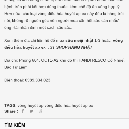
bệnh trên phải kết hợp dùng thuốc, kèm chế độ ăn uống hợp lý…
Hơn nữa, các loại vòng điều hòa huyết ap ex này đều là hàng trôi
nổi, không rõ nguồn gốc nên người mua cần hết sức cân nhắc”,
ông Hải nhận định một cách sâu sắc.
Xem thêm địa chỉ liên hệ để mua
sữa meiji nhật 1-3
hoặc
vòng
điều hòa huyết ap e
x :
3T SHOP HÀNG NHẬT
Địa chỉ: Phòng 604, OCT1-A2 khu đô thị HANDI RESCO Cổ Nhuế,
Bắc Từ Liêm
Điện thoại: 0989.334.023
TAGS
:
vòng huyết áp
vòng điều hòa huyết áp ex
Share :
TÌM KIẾM