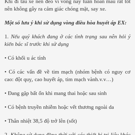
Khi đi tầu xe nên đeo vì vòng này tuần hoàn máu rất tốt
nên không gây ra cảm giác chóng mặt, say xe.
Một số lưu ý khi sử dụng vòng điều hòa huyết áp EX:
1.
Nếu quý khách đang ở các tình trạng sau nên hỏi ý
kiến bác sĩ trước khi sử dụng
• Có khối u ác tính
• Có các vấn đề về tim mạch (nhóm bệnh có nguy cơ
cao: đột quỵ, cao huyết áp, tim mạch vành.v.v…)
• Đang gặp bất ổn khi mang thai hoặc sau sinh
• Có bệnh truyền nhiễm hoặc vết thương ngoài da
• Thân nhiệt 38,5 độ trở lên (sốt)
2
. Không sử dụng đồng thời với các thiết bị trị liệu khác