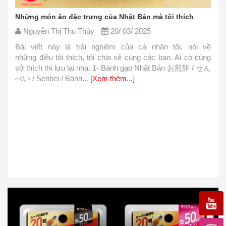
Những món ăn đặc trưng của Nhật Bản mà tôi thích
Nguyễn Thị Thu Thủy
20/ 03/ 2025
Bài viết này là trải nghiệm của cá nhân tôi, nói về
những điều tôi thích, tôi chia sẻ cùng các bạn. Ai có cùng
sở thích thì lưu lại nha. 1- Bánh gạo Nhật Bản お煎餅 / せん
べい / Senbei / Bánh...
[Xem thêm...]