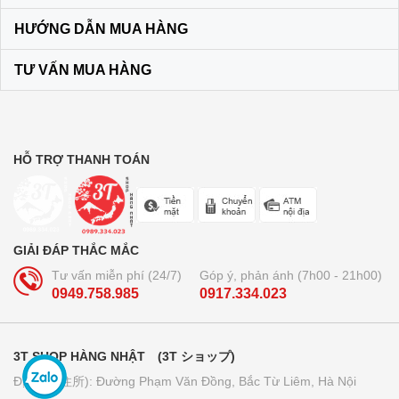
HƯỚNG DẪN MUA HÀNG
TƯ VẤN MUA HÀNG
HỖ TRỢ THANH TOÁN
GIẢI ĐÁP THẮC MẮC
Tư vấn miễn phí (24/7)
Góp ý, phản ánh (7h00 - 21h00)
0949.758.985
0917.334.023
3T SHOP HÀNG NHẬT (3T ショップ)
Địa chỉ (住所): Đường Phạm Văn Đồng, Bắc Từ Liêm, Hà Nội