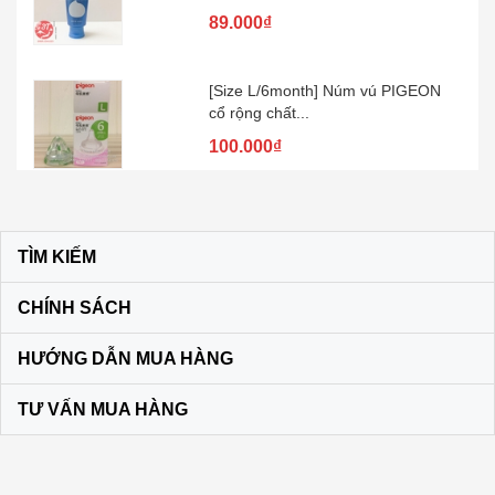
89.000₫
[Size L/6month] Núm vú PIGEON
cổ rộng chất...
100.000₫
Kem đánh răng muối SUNSTAR –
Nhật Bản
TÌM KIẾM
60.000₫
CHÍNH SÁCH
Son dưỡng môi DHC KHÔNG MÀU
HƯỚNG DẪN MUA HÀNG
màu vàng
120.000₫
TƯ VẤN MUA HÀNG
Bộ dầu gội + xả Ichikami Nhật Bản