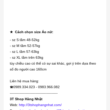
★ Cách chọn size Áo nữ:
- sz S tầm 48-52kg
- sz M tầm 52-57kg
Dung dịch trị mụn cóc, mắt cá,
- sz L tầm 57-63kg
chai...
- sz XL tầm trên 63kg
230.000₫
tùy chiều cao có thể có sự sai khác, gợi ý trên dựa theo
số đo người cao 160cm
[KIDs] Quần nỉ lót lông cừu Uniqlo
trẻ...
Liên hệ mua hàng:
0989.334.023 - 0983.966.082
☎
380.000₫
---------------------------------------
3T Shop Hàng Nhật
Siro viêm - sổ mũi Muhi 120ml
Web:
http://3tshophangnhat.com/