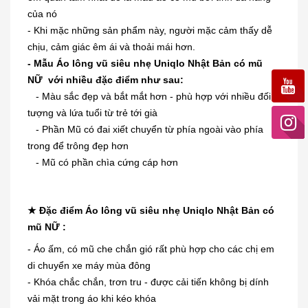
của nó
- Khi mặc những sản phẩm này, người mặc cảm thấy dễ
chịu, cảm giác êm ái và thoải mái hơn.
- Mẫu Áo lông vũ siêu nhẹ Uniqlo Nhật Bản có mũ
NỮ với nhiều đặc điểm như sau:
- Màu sắc đẹp và bắt mắt hơn - phù hợp với nhiều đối
tượng và lứa tuổi từ trẻ tới già
- Phần Mũ có đai xiết chuyển từ phía ngoài vào phía
trong để trông đẹp hơn
- Mũ có phần chìa cứng cáp hơn
★ Đặc điểm Áo lông vũ siêu nhẹ Uniqlo Nhật Bản có
mũ NỮ :
- Áo ấm, có mũ che chắn gió rất phù hợp cho các chị em
di chuyển xe máy mùa đông
- Khóa chắc chắn, trơn tru - được cải tiến không bị dính
vải mặt trong áo khi kéo khóa