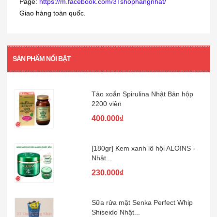
160.000₫
Page:
https://m.facebook.com/3Tshophangnhat/
Giao hàng toàn quốc.
[360 viên] Dầu gan cá mập Orihiro
360...
SẢN PHẨM NỔI BẬT
480.000₫
Tảo xoắn Spirulina Nhật Bản hộp
2200 viên
400.000₫
[180gr] Kem xanh lô hội ALOINS -
Nhật...
230.000₫
Sữa rửa mặt Senka Perfect Whip
Shiseido Nhật...