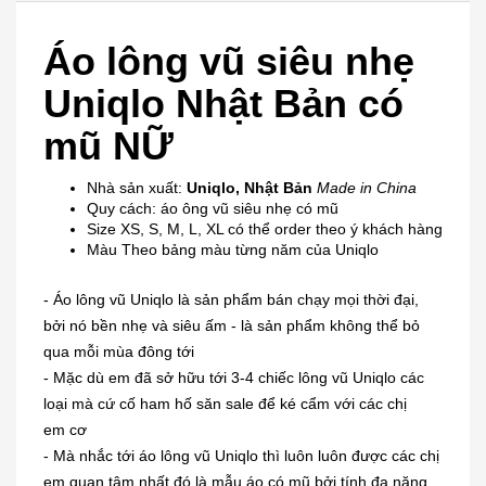
Áo lông vũ siêu nhẹ
Uniqlo Nhật Bản có
mũ NỮ
Nhà sản xuất:
Uniqlo, Nhật Bản
Made in China
Quy cách: áo ông vũ siêu nhẹ có mũ
Size XS, S, M, L, XL có thể order theo ý khách hàng
Màu Theo bảng màu từng năm của Uniqlo
- Áo lông vũ Uniqlo là sản phẩm bán chạy mọi thời đại,
bởi nó bền nhẹ và siêu ấm - là sản phẩm không thể bỏ
qua mỗi mùa đông tới
- Mặc dù em đã sở hữu tới 3-4 chiếc lông vũ Uniqlo các
loại mà cứ cố ham hố săn sale để ké cẩm với các chị
em cơ
- Mà nhắc tới áo lông vũ Uniqlo thì luôn luôn được các chị
em quan tâm nhất đó là mẫu áo có mũ bởi tính đa năng