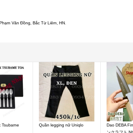
Phạm Văn Đồng, Bắc Từ Liêm, HN.
ox Tsubame
Quần legging nữ Uniqlo
Dao DEBA Fi
ンクラフト Nhậ