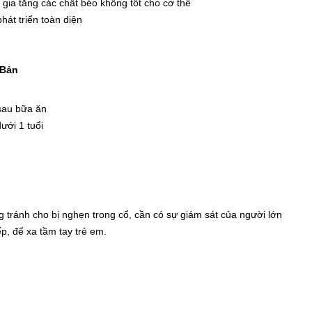
 gia tăng các chất béo không tốt cho cơ thể
hát triển toàn diện
 Bản
 sau bữa ăn
ưới 1 tuổi
ng tránh cho bị nghẹn trong cổ, cần có sự giám sát của người lớn
p, để xa tầm tay trẻ em.