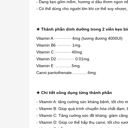
- Dạng kẹo gôm mềm, hương vị dâu thơm ngon nê
- Có thể dùng cho người lớn khi cơ thể suy nhược
★
Thành phần dinh dưỡng trong 2 viên kẹo bi
Vitamin A ············ 4mg (tương đương 4000UI)
Vitamin B6 ·········· 1mg.
Vitamin C ··········· 40mg.
Vitamin D2 ············ 0.01mg.
Vitamin E ..............5mg.
Canxi pantothenate..............6mg.
★
Chi tiết công dụng từng thành phần
- Vitamin A: tăng cường sức kháng bệnh, tốt cho mắ
- Vitamin B: Giúp quá trình chuyển hóa chất đạm,
-
Vitamin C: Tăng cường sức đề kháng, giảm căng 
- Vitamin D: Giúp cơ thể hấp thụ canxi, tốt cho xư