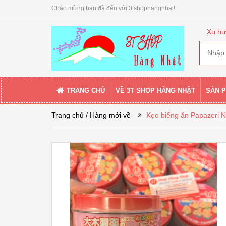
Chào mừng bạn đã đến với 3tshophangnhat!
Xu hư
TRANG CHỦ
VỀ 3T SHOP HÀNG NHẬT
SẢN 
Trang chủ
/ Hàng mới về
Kẹo biếng ăn Papazeri 