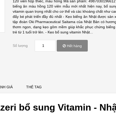
120 viên hộp thiếc, màu hồng Mã sản phẩm: 498703019661
biếng ăn màu hồng 120 viên mẫu mới nhất hiện nay, bổ sung
vitamin quan trọng nhất cho cơ thể và các khoáng chất như ca
đẩy bé phát triển đầy đủ nhất - Kẹo biếng ăn Nhật được sản x
tập đoàn Oki Pharmaceutical Saitama của Nhật Bản có hương
thơm ngon, dạng kẹo gôm mềm giúp khắc phục chứng biếng
trẻ từ 1 tuổi trở lên. - Kẹo bổ sung vitamin Nhật...
Số lượng
Hết hàng
NH GIÁ
THẺ TAG
zeri bổ sung Vitamin - Nh