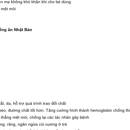
n mẹ không khó khăn khi cho bé dùng.
, mệt mỏi
ếng ăn Nhật Bản
t, da, hỗ trợ quá trình trao đổi chất
 béo, đường chất tốt hơn. Tăng cường hình thành hemoglobin chống th
thẳng mệt mỏi, chống lại các tác nhân gây bệnh
ơng, răng, ngăn ngừa còi xương ở trẻ