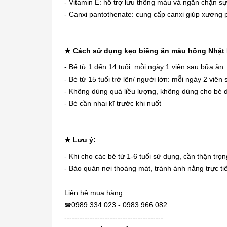
- Vitamin E: hỗ trợ lưu thông máu và ngăn chặn sự
- Canxi pantothenate: cung cấp canxi giúp xương p
★
Cách sử dụng kẹo biếng ăn màu hồng Nhật
- Bé từ 1 đến 14 tuổi: mỗi ngày 1 viên sau bữa ăn
- Bé từ 15 tuổi trở lên/ người lớn: mỗi ngày 2 viên
- Không dùng quá liều lượng, không dùng cho bé d
- Bé cần nhai kĩ trước khi nuốt
★ Lưu ý:
- Khi cho các bé từ 1-6 tuổi sử dụng, cần thận trọ
- Bảo quản nơi thoáng mát, tránh ánh nắng trực tiế
Liên hệ mua hàng:
0989.334.023 - 0983.966.082
☎
---------------------------------------