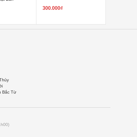
300.000₫
150.000₫
 Thủy
ởi
n Bắc Từ
1h00)