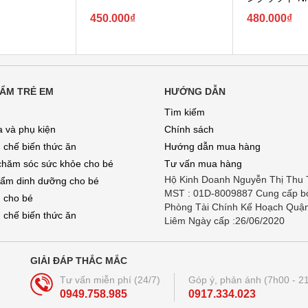
450.000₫
480.000₫
ẨM TRẺ EM
HƯỚNG DẪN
Tìm kiếm
a và phụ kiện
Chính sách
 chế biến thức ăn
Hướng dẫn mua hàng
chăm sóc sức khỏe cho bé
Tư vấn mua hàng
Hộ Kinh Doanh Nguyễn Thị Thu
ẩm dinh dưỡng cho bé
MST : 01D-8009887 Cung cấp b
 cho bé
Phòng Tài Chính Kế Hoạch Quậ
 chế biến thức ăn
Liêm Ngày cấp :26/06/2020
GIẢI ĐÁP THẮC MẮC
Tư vấn miễn phí (24/7)
Góp ý, phản ánh (7h00 - 2
0949.758.985
0917.334.023