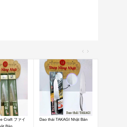
ne Craft ファイ
Dao thái TAKAGI Nhật Bản
Nước mắt nh
t Bản
Soft Santear