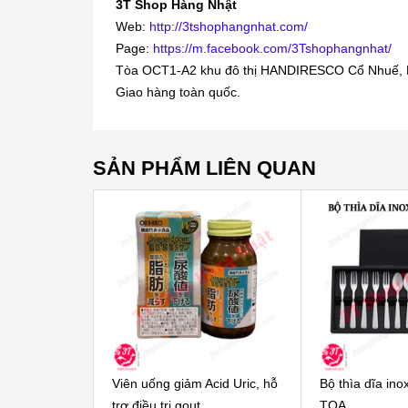
3T Shop Hàng Nhật
Web:
http://3tshophangnhat.com/
Page:
https://m.facebook.com/3Tshophangnhat/
Tòa OCT1-A2 khu đô thị HANDIRESCO Cổ Nhuế, 
Giao hàng toàn quốc.
SẢN PHẨM LIÊN QUAN
Viên uống giảm Acid Uric, hỗ
Bộ thìa dĩa in
trợ điều trị gout...
TOA