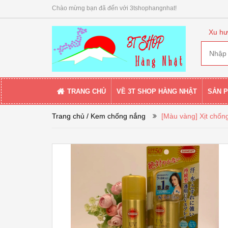
Chào mừng bạn đã đến với 3tshophangnhat!
Xu hư
TRANG CHỦ
VỀ 3T SHOP HÀNG NHẬT
SẢN 
Trang chủ
/ Kem chống nắng
[Màu vàng] Xịt chố