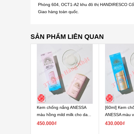
Phòng 604, OCT1-A2 khu đô thị HANDIRESCO Cổ
Giao hàng toàn quốc.
SẢN PHẨM LIÊN QUAN
Kem chống nắng ANESSA
[60ml] Kem ch
màu hồng mild milk cho da...
ANESSA màu và
UV skincare
450.000₫
430.000₫