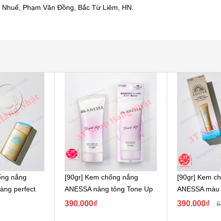
 Nhuế, Phạm Văn Đồng, Bắc Từ Liêm, HN.
ống nắng
[90gr] Kem chống nắng
[90gr] Kem c
ng perfect
ANESSA nâng tông Tone Up
ANESSA màu v
UV skincare
390.000₫
390.000₫
6