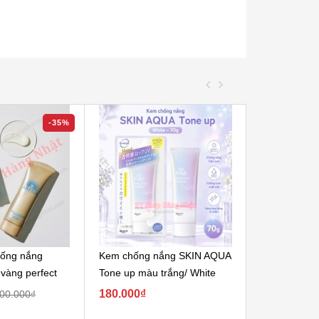
-35%
hống nắng
Kem chống nắng SKIN AQUA
Kem chống 
àng perfect
Tone up màu trắng/ White
Tone up màu
180.000₫
180.000₫
00.000₫