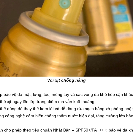
Vòi xịt chống nắng
ảo vệ da mặt, lưng, tóc, móng tay và các vùng da khó tiếp cận khác ch
hể xịt ngay lên lớp trang điểm mà vẫn khô thoáng.
hể dùng để thay thế kem lót và dễ dàng rửa sạch bằng xà phòng hoặ
 công nghệ cảm biến chống thấm nước hiện đại, tăng cường lớp bảo v
toàn cho phép theo tiêu chuẩn Nhật Bản – SPF50+/PA++++: bảo vệ da k