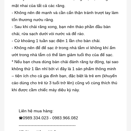
mặt nhai của tất cả các răng.
- Không nên đè mạnh và cần cẩn thận tránh trượt tay làm
tổn thương nướu răng.
- Sau khi chải răng xong, bạn nên tháo phần đầu bàn
chải, rửa sạch dưới vòi nước và để ráo.
- Cứ khoảng 1 tuần sạc điện 1 lần cho bàn chải.
- Không nên để đế sạc ở trong nhà tắm vì không khí ẩm
ướt trong nhà tắm có thể làm giảm tuổi thọ của đế sạc.
* Nếu bạn chưa dùng bàn chải đánh răng tự động, tại sao
không thử 1 lần nhỉ bởi vì đây là 1 sản phẩm thông minh
Dung dịch trị mụn cóc, mắt cá,
– tiện ích cho cả gia đình bạn, đặc biệt là trẻ em (khuyến
chai...
cáo dùng cho trẻ từ 3 tuổi trở lên) cũng vô cùng thích thú
230.000₫
khi được cầm chiếc máy diệu kỳ này.
[KIDs] Quần nỉ lót lông cừu Uniqlo
Liên hệ mua hàng:
trẻ...
0989.334.023 - 0983.966.082
☎
380.000₫
---------------------------------------