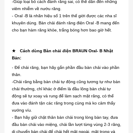
-Giúp loại bỏ cách đánh răng sai, có thể dẫn đến những
viêm nhiễm về nướu răng.
- Oral -B là nhãn hiệu số 1 trên thế giới được các nha sĩ
khuyên dùng. Bàn chải đánh răng điện Oral -B mang đến
cho bạn hàm răng khỏe, trắng bóng hơn bao giờ hết.
★
Cách dùng Bàn chải điện BRAUN Oral- B Nhật
Bản:
- Để chải răng, bạn hãy gắn phần đầu bàn chải vào phần
thân.
-Chải răng bằng bàn chải tự động cũng tương tự như bàn
chải thường, chỉ khác ở điểm là đầu lông bàn chải tự
động sẽ tự xoay và rung để làm sạch mặt răng, có thể
đưa vào đánh tận các răng trong cùng mà ko cảm thấy
vướng víu.
- Bạn hãy giữ chặt thân bàn chải trong lòng bàn tay, đưa
đầu bàn chải vào miệng, chải lần lượt từng vùng 2-3 răng,
di chuyển bàn chải để chải hết mặt ngoài, mặt trong và