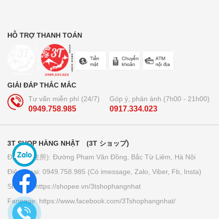
Bộ dầu gội + xả Ichikami Nhật Bản
250.000₫
HỖ TRỢ THANH TOÁN
Trà lúa non 44 gói Yamamoto
Kanpo
GIẢI ĐÁP THẮC MẮC
210.000₫
Tư vấn miễn phí (24/7)
Góp ý, phản ánh (7h00 - 21h00)
0949.758.985
0917.334.023
Bút bi xóa được Pilot Frixion 3
ngòi...
3T SHOP HÀNG NHẬT (3T ショップ)
160.000₫
Địa chỉ (住所): Đường Phạm Văn Đồng, Bắc Từ Liêm, Hà Nội
Điện thoại: 0949.758.985 (Có imessage, Zalo, Viber, Fb, Insta)
Giấy thấm dầu Kose softymo - Nhật
Bản
Shopee: https://shopee.vn/3tshophangnhat
70.000₫
Fanpage: https://www.facebook.com/3Tshophangnhat/