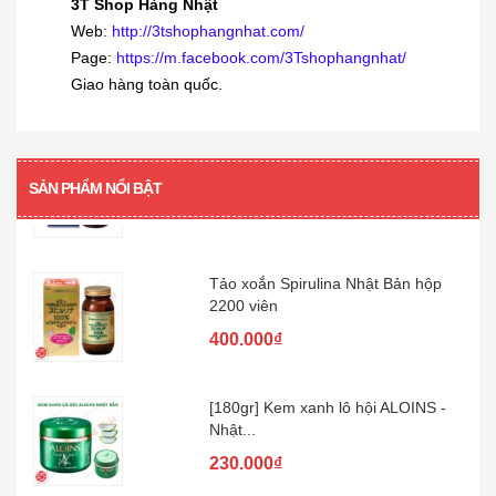
3T Shop Hàng Nhật
Siro viêm - sổ mũi Muhi 120ml
Web:
http://3tshophangnhat.com/
Page:
https://m.facebook.com/3Tshophangnhat/
160.000₫
Giao hàng toàn quốc.
[360 viên] Dầu gan cá mập Orihiro
360...
SẢN PHẨM NỔI BẬT
480.000₫
Tảo xoắn Spirulina Nhật Bản hộp
2200 viên
400.000₫
[180gr] Kem xanh lô hội ALOINS -
Nhật...
230.000₫