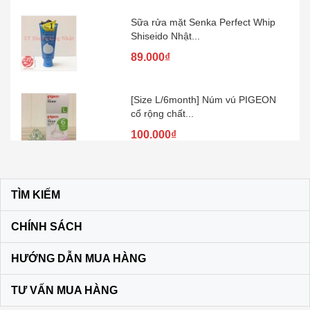
Sữa rửa mặt Senka Perfect Whip
Shiseido Nhật...
89.000₫
[Size L/6month] Núm vú PIGEON
cổ rộng chất...
100.000₫
Kem đánh răng muối SUNSTAR –
Nhật Bản
TÌM KIẾM
60.000₫
CHÍNH SÁCH
Son dưỡng môi DHC KHÔNG MÀU
HƯỚNG DẪN MUA HÀNG
màu vàng
120.000₫
TƯ VẤN MUA HÀNG