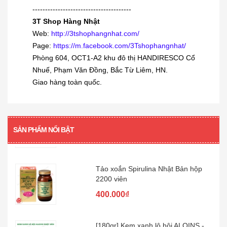
chai...
---------------------------------------
3T Shop Hàng Nhật
230.000₫
Web:
http://3tshophangnhat.com/
Page:
https://m.facebook.com/3Tshophangnhat/
[KIDs] Quần nỉ lót lông cừu Uniqlo
Phòng 604, OCT1-A2 khu đô thị HANDIRESCO Cổ
trẻ...
Nhuế, Phạm Văn Đồng, Bắc Từ Liêm, HN.
380.000₫
Giao hàng toàn quốc.
[360 viên] Dầu gan cá mập Orihiro
360...
SẢN PHẨM NỔI BẬT
480.000₫
Tảo xoắn Spirulina Nhật Bản hộp
2200 viên
400.000₫
[180gr] Kem xanh lô hội ALOINS -