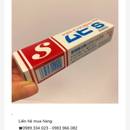
[Màu đen] Vòng điều hòa huyết áp
EX...
350.000₫
-
Liên hệ mua hàng:
0989.334.023 - 0983.966.082
Dung dịch trị mụn cóc, mắt cá,
☎