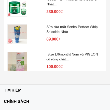
Nhật...
230.000₫
Sữa rửa mặt Senka Perfect Whip
Shiseido Nhật...
89.000₫
[Size L/6month] Núm vú PIGEON
cổ rộng chất...
100.000₫
Kem đánh răng muối SUNSTAR –
Nhật Bản
TÌM KIẾM
60.000₫
CHÍNH SÁCH
Son dưỡng môi DHC KHÔNG MÀU