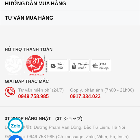
HƯỚNG DẪN MUA HÀNG
màu vàng
120.000₫
TƯ VẤN MUA HÀNG
Bộ dầu gội + xả Ichikami Nhật Bản
250.000₫
HỖ TRỢ THANH TOÁN
Trà lúa non 44 gói Yamamoto
Kanpo
GIẢI ĐÁP THẮC MẮC
210.000₫
Tư vấn miễn phí (24/7)
Góp ý, phản ánh (7h00 - 21h00)
0949.758.985
0917.334.023
Bút bi xóa được Pilot Frixion 3
ngòi...
3T SHOP HÀNG NHẬT (3T ショップ)
160.000₫
Địa chỉ (住所): Đường Phạm Văn Đồng, Bắc Từ Liêm, Hà Nội
Điện thoại: 0949.758.985 (Có imessage, Zalo, Viber, Fb, Insta)
Giấy thấm dầu Kose softymo - Nhật