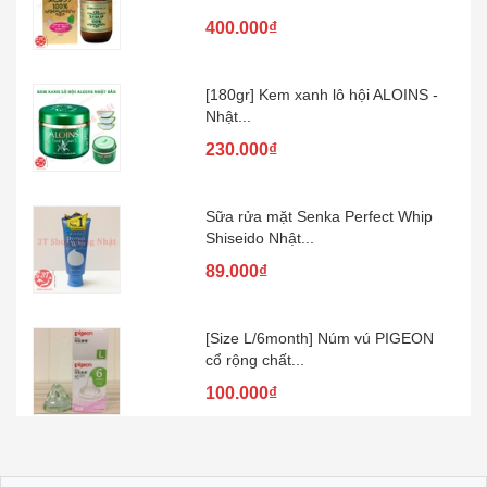
400.000₫
[180gr] Kem xanh lô hội ALOINS -
Nhật...
230.000₫
Sữa rửa mặt Senka Perfect Whip
Shiseido Nhật...
89.000₫
[Size L/6month] Núm vú PIGEON
cổ rộng chất...
100.000₫
Kem đánh răng muối SUNSTAR –
Nhật Bản