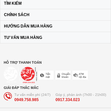
60.000₫
TÌM KIẾM
CHÍNH SÁCH
Son dưỡng môi DHC KHÔNG MÀU
màu vàng
HƯỚNG DẪN MUA HÀNG
120.000₫
TƯ VẤN MUA HÀNG
Bộ dầu gội + xả Ichikami Nhật Bản
250.000₫
HỖ TRỢ THANH TOÁN
Trà lúa non 44 gói Yamamoto
Kanpo
210.000₫
GIẢI ĐÁP THẮC MẮC
Tư vấn miễn phí (24/7)
Góp ý, phản ánh (7h00 - 21h00)
0949.758.985
0917.334.023
Bút bi xóa được Pilot Frixion 3
ngòi...