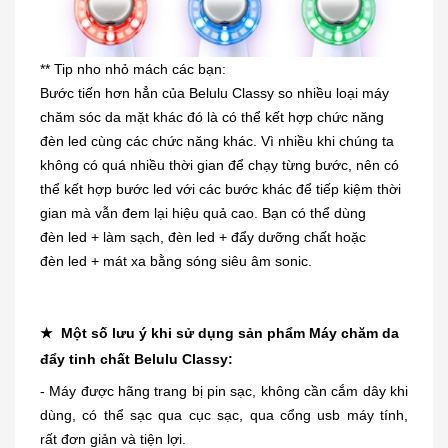
** Tip nho nhỏ mách các bạn:
Bước tiến hơn hẳn của Belulu Classy so nhiều loại máy
chăm sóc da mặt khác đó là có thể kết hợp chức năng
đèn led cùng các chức năng khác. Vì nhiều khi chúng ta
không có quá nhiều thời gian để chạy từng bước, nên có
thể kết hợp bước led với các bước khác để tiếp kiệm thời
gian mà vẫn đem lại hiệu quả cao. Bạn có thể dùng
đèn led + làm sạch, đèn led + đẩy dưỡng chất hoặc
đèn led + mát xa bằng sóng siêu âm sonic.
★ Một số lưu ý khi sử dụng sản phẩm Máy chăm da
đẩy tinh chất Belulu Classy:
- Máy được hãng trang bị pin sạc, không cần cắm dây khi
dùng, có thể sạc qua cục sạc, qua cổng usb máy tính,
rất đơn giản và tiện lợi.