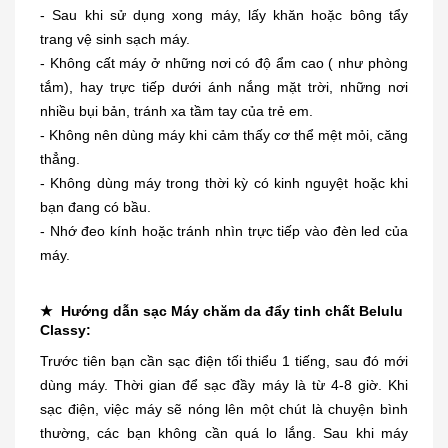
- Sau khi sử dụng xong máy, lấy khăn hoặc bông tẩy
trang vệ sinh sạch máy.
- Không cất máy ở những nơi có độ ẩm cao ( như phòng
tắm), hay trực tiếp dưới ánh nắng mặt trời, những nơi
nhiều bụi bản, tránh xa tầm tay của trẻ em.
- Không nên dùng máy khi cảm thấy cơ thể mệt mỏi, căng
thẳng.
- Không dùng máy trong thời kỳ có kinh nguyệt hoặc khi
bạn đang có bầu.
- Nhớ đeo kính hoặc tránh nhìn trực tiếp vào đèn led của
máy.
★ Hướng dẫn sạc Máy chăm da đẩy tinh chất Belulu
Classy:
Trước tiên bạn cần sạc điện tối thiểu 1 tiếng, sau đó mới
dùng máy. Thời gian để sạc đầy máy là từ 4-8 giờ. Khi
Dung dịch trị mụn cóc, mắt cá,
sạc điện, việc máy sẽ nóng lên một chút là chuyện bình
chai...
thường, các bạn không cần quá lo lắng. Sau khi máy