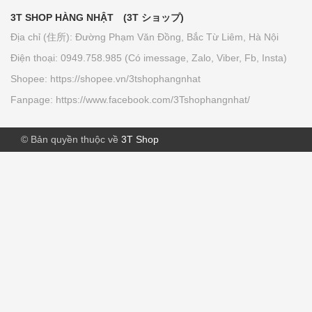
160.000₫
3T SHOP HÀNG NHẬT (3T ショップ)
Địa chỉ (住所): Đường Phạm Văn Đồng, Bắc Từ Liêm, Hà Nội
Giấy thấm dầu Kose softymo - Nhật
Điện thoại: 0949.758.985 (Có imessage, Zalo, Viber, Fb, Insta)
Bản
Shopee: https://shopee.vn/3tshophangnhat
70.000₫
Fanpage: https://www.facebook.com/3Tshophangnhat/
Tảo vàng EX Nhật Bản (lọ đơn -...
© Bản quyền thuộc về
3T Shop
780.000₫
Lăn bôi muỗi, côn trùng cắn MUHIs
(...
140.000₫
Men vi sinh Bifina Health Aid S30
thuốc...