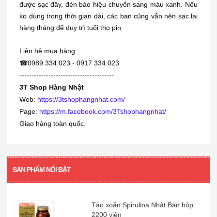
được sạc đầy, đèn báo hiệu chuyển sang màu xanh. Nếu
230.000₫
ko dùng trong thời gian dài, các bạn cũng vẫn nên sạc lại
hàng tháng để duy trì tuổi thọ pin
[KIDs] Quần nỉ lót lông cừu Uniqlo
trẻ...
Liên hệ mua hàng:
380.000₫
☎
0989.334.023 - 0917.334.023
---------------------------------------
3T Shop Hàng Nhật
Siro viêm - sổ mũi Muhi 120ml
Web:
https://3tshophangnhat.com/
160.000₫
Page:
https://m.facebook.com/3Tshophangnhat/
Giao hàng toàn quốc.
[360 viên] Dầu gan cá mập Orihiro
360...
480.000₫
SẢN PHẨM NỔI BẬT
Tảo xoắn Spirulina Nhật Bản hộp
2200 viên