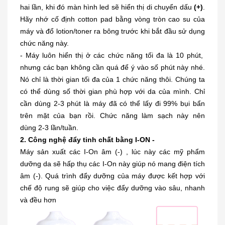
hai lần, khi đó màn hình led sẽ hiển thị di chuyển dấu
(+)
.
Hãy nhớ cố định cotton pad bằng vòng tròn cao su của
máy và đổ lotion/toner ra bông trước khi bắt đầu sử dụng
chức năng này.
- Máy luôn hiển thị ở các chức năng tối đa là 10 phút,
nhưng các bạn không cần quá để ý vào số phút này nhé.
Nó chỉ là thời gian tối đa của 1 chức năng thôi. Chúng ta
có thể dùng số thời gian phù hợp với da của mình. Chỉ
cần dùng 2-3 phút là máy đã có thể lấy đi 99% bụi bẩn
trên mặt của bạn rồi. Chức năng làm sạch này nên
dùng 2-3 lần/tuần.
2. Công nghệ đẩy tinh chất bằng I-ON -
Máy sản xuất các I-On âm (-) , lúc này các mỹ phẩm
dưỡng da sẽ hấp thụ các I-On này giúp nó mang điện tích
âm (-). Quá trình đẩy dưỡng của máy được kết hợp với
chế độ rung sẽ giúp cho việc đẩy dưỡng vào sâu, nhanh
và đều hơn