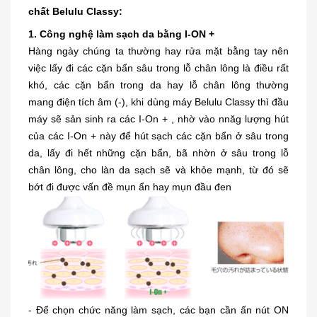
chất Belulu Classy:
1. Công nghệ làm sạch da bằng I-ON +
Hàng ngày chúng ta thường hay rửa mặt bằng tay nên
việc lấy đi các cặn bẩn sâu trong lỗ chân lông là điều rất
khó, các cặn bẩn trong da hay lỗ chân lông thường
mang điện tích âm (-), khi dùng máy Belulu Classy thì đầu
máy sẽ sản sinh ra các I-On + , nhờ vào nnăg lượng hút
của các I-On + này để hút sạch các cặn bẩn ở sâu trong
da, lấy đi hết những cặn bẩn, bã nhờn ở sâu trong lỗ
chân lông, cho làn da sạch sẽ và khỏe mạnh, từ đó sẽ
bớt đi được vấn đề mụn ẩn hay mụn đầu đen
- Để chọn chức năng làm sạch, các bạn cần ấn nút ON