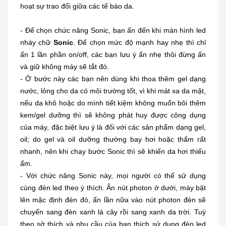
hoạt sự trao đổi giữa các tế bào da.
- Để chọn chức năng Sonic, bạn ấn đến khi màn hình led
nháy chữ
Sonic
. Để chọn mức độ mạnh hay nhẹ thì chỉ
ấn 1 lần phần on/off, các bạn lưu ý ấn nhẹ thôi đừng ấn
và giữ không máy sẽ tắt đó.
- Ở bước này các bạn nên dùng khi thoa thêm gel dạng
nước, lỏng cho da có môi trường tốt, vì khi mát xa da mặt,
nếu da khô hoặc do mình tiết kiệm không muốn bôi thêm
kem/gel dưỡng thì sẽ không phát huy được công dụng
của máy, đặc biệt lưu ý là đối với các sản phẩm dạng gel,
oil; do gel và oil dưỡng thường bay hơi hoặc thấm rất
nhanh, nên khi chạy bước Sonic thì sẽ khiến da hơi thiếu
ẩm.
- Với chức năng Sonic này, mọi người có thể sử dụng
cùng đèn led theo ý thích. Ấn nút photon ở dưới, máy bật
lên mặc định đèn đỏ, ấn lần nữa vào nút photon đèn sẽ
chuyển sang đèn xanh lá cây rồi sang xanh da trời. Tuỳ
theo sở thích và nhu cầu của bạn thích sử dụng đèn led