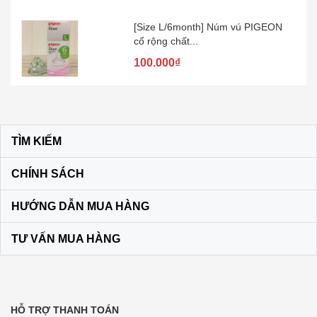
[Size L/6month] Núm vú PIGEON
cổ rộng chất...
100.000₫
Kem đánh răng muối SUNSTAR –
Nhật Bản
60.000₫
TÌM KIẾM
CHÍNH SÁCH
Son dưỡng môi DHC KHÔNG MÀU
màu vàng
HƯỚNG DẪN MUA HÀNG
120.000₫
TƯ VẤN MUA HÀNG
Bộ dầu gội + xả Ichikami Nhật Bản
250.000₫
HỖ TRỢ THANH TOÁN