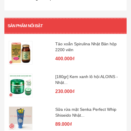
[360 viên] Dầu gan cá mập Orihiro
360...
480.000₫
SẢN PHẨM NỔI BẬT
Tảo xoắn Spirulina Nhật Bản hộp
2200 viên
400.000₫
[180gr] Kem xanh lô hội ALOINS -
Nhật...
230.000₫
Sữa rửa mặt Senka Perfect Whip
Shiseido Nhật...
89.000₫