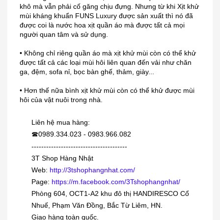
khô mà vẫn phải cố găng chịu đựng. Nhưng từ khi Xịt khử
mùi kháng khuẩn FUNS Luxury được sản xuất thì nó đã
được coi là nước hoa xịt quần áo mà được tất cả mọi
người quan tâm và sử dụng.
• Không chỉ riêng quần áo mà xịt khử mùi còn có thể khử
được tất cả các loại mùi hôi liên quan đến vải như chăn
Dung dịch trị mụn cóc, mắt cá,
ga, đệm, sofa nỉ, bọc bàn ghế, thảm, giày...
chai...
• Hơn thế nữa bình xịt khử mùi còn có thể khử được mùi
230.000₫
hôi của vật nuôi trong nhà.
[KIDs] Quần nỉ lót lông cừu Uniqlo
Liên hệ mua hàng:
trẻ...
0989.334.023 - 0983.966.082
☎
---------------------------------------
380.000₫
3T Shop Hàng Nhật
Web:
http://3tshophangnhat.com/
Siro viêm - sổ mũi Muhi 120ml
Page:
https://m.facebook.com/3Tshophangnhat/
160.000₫
Phòng 604, OCT1-A2 khu đô thị HANDIRESCO Cổ
Nhuế, Phạm Văn Đồng, Bắc Từ Liêm, HN.
Giao hàng toàn quốc.