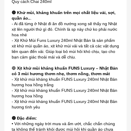
Quy cách:
Chai 240ml
🔵
Khử mùi, kháng khuẩn trên mọi chất liệu vải, sợi,
quần áo..
.
- Ai đã từng ở Nhật đi ăn đồ nướng xong sẽ thấy ng Nhật
xịt lên người thứ gì đó. Chính là sp này chứ ko phải nước
hoa nhé
- Xịt Khử Mùi Funs Luxury 240ml Nhật Bản là sản phẩm
xịt khử mùi quần áo, xịt khử mùi vải và tất cả các vật dụng
liên quan đến vải. Giúp loại bỏ mùi hôi khó chịu, tạo cho
bạn cảm giác thoải mái và dễ chịu.
🔵
Xịt khử mùi kháng khuẩn FUNS Luxury – Nhật Bản
có 3 mùi hương thơm nhẹ, thơm nồng, thơm mát
- Xịt khử mùi kháng khuẩn FUNS Luxury 240ml Nhật Bản
hương hoa hồng trắng
- Xịt khử mùi kháng khuẩn FUNS Luxury 240ml Nhật Bản
hương hoa hồng
- Xịt khử mùi kháng khuẩn FUNS Luxury 240ml Nhật Bản
hương tình yêu
🔵
Đặc điểm:
• Với những ngày trời mưa và ẩm ướt, chắc chắn chúng
ta không thể tránh khỏi được mùi hôi khi quần áo chưa